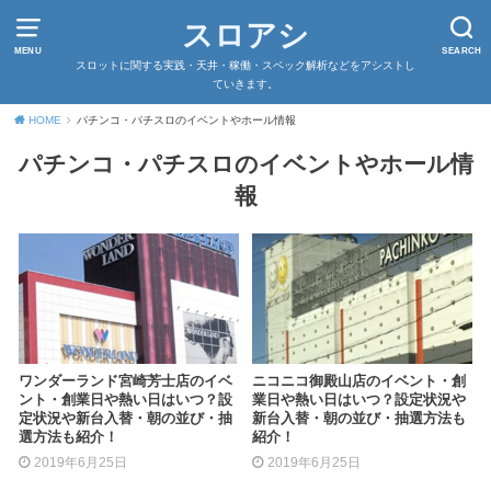
スロアシ
MENU
SEARCH
スロットに関する実践・天井・稼働・スペック解析などをアシストし
ていきます。
HOME
パチンコ・パチスロのイベントやホール情報
パチンコ・パチスロのイベントやホール情
報
ワンダーランド宮崎芳士店のイベ
ニコニコ御殿山店のイベント・創
ント・創業日や熱い日はいつ？設
業日や熱い日はいつ？設定状況や
定状況や新台入替・朝の並び・抽
新台入替・朝の並び・抽選方法も
選方法も紹介！
紹介！
2019年6月25日
2019年6月25日