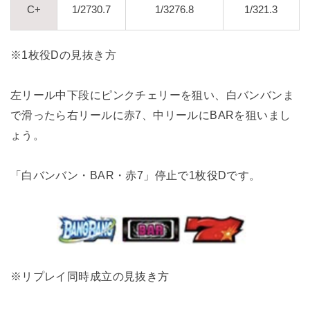
C+
1/2730.7
1/3276.8
1/321.3
※1枚役Dの見抜き方
左リール中下段にピンクチェリーを狙い、白バンバンま
で滑ったら右リールに赤7、中リールにBARを狙いまし
ょう。
「白バンバン・BAR・赤7」停止で1枚役Dです。
※リプレイ同時成立の見抜き方