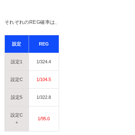
それぞれのREG確率は、
設定
REG
設定1
1/324.4
設定C
1/104.5
設定5
1/322.8
設定C
1/95.0
＋