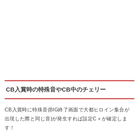
CB入賞時の特殊音やCB中のチェリー
CB入賞時に特殊音(BIG終了画面で大都ヒロイン集合が
出現した際と同じ音)が発生すれば設定C＋が確定しま
す！