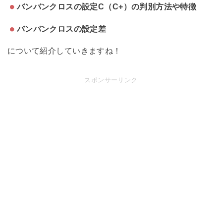
バンバンクロスの設定C（C+）の判別方法や特徴
バンバンクロスの設定差
について紹介していきますね！
スポンサーリンク