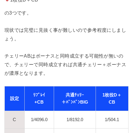
の3つです。
現状では完璧に見抜く事が難しいので参考程度にしまし
ょう。
チェリーABはボーナスと同時成立する可能性が無いの
で、チェリーで同時成立すれば共通チェリー＋ボーナス
が濃厚となります。
ﾘﾌﾟﾚｲ
共通ﾁｪﾘｰ
1枚役D＋
設定
+CB
＋ﾊﾞﾝﾊﾞﾝBIG
CB
C
1/4096.0
1/8192.0
1/504.1