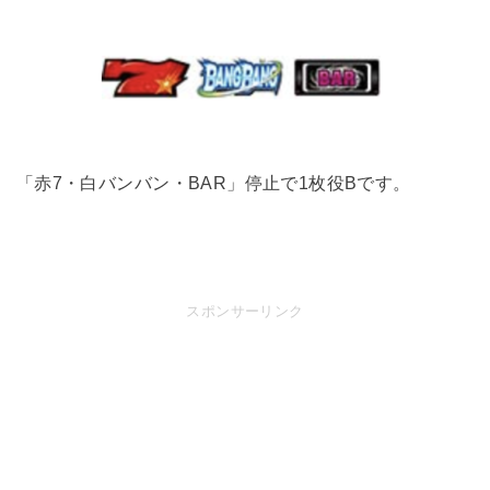
「赤7・白バンバン・BAR」停止で1枚役Bです。
スポンサーリンク