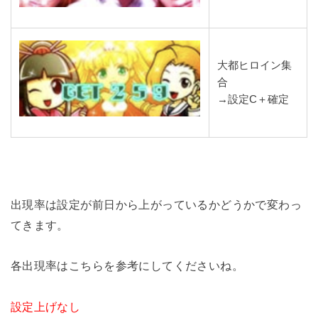
大都ヒロイン集
合
→設定C＋確定
出現率は設定が前日から上がっているかどうかで変わっ
てきます。
各出現率はこちらを参考にしてくださいね。
設定上げなし