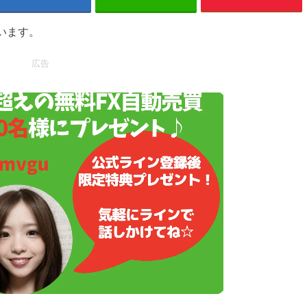
います。
広告