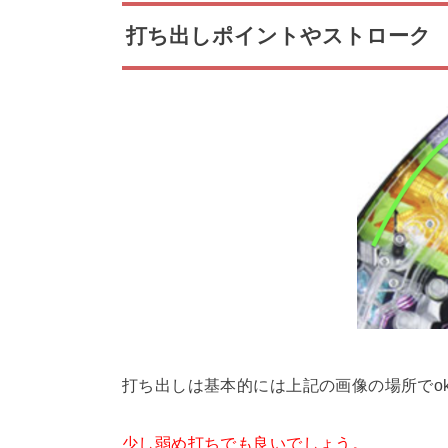
打ち出しポイントやストローク
打ち出しは基本的には上記の画像の場所でo
少し弱め打ちでも良いでしょう。