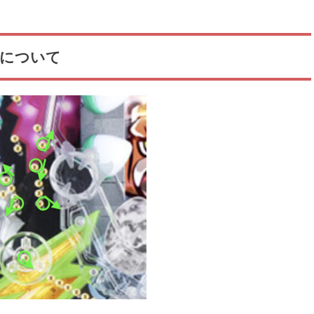
りについて