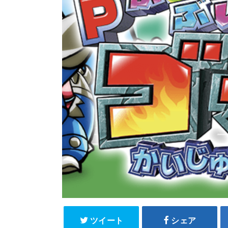
ツイート
シェア