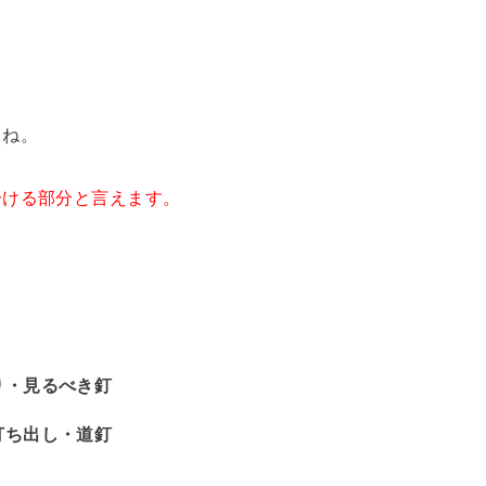
よね。
分ける部分と言えます。
り・見るべき釘
打ち出し・道釘