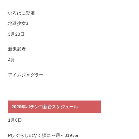
いろはに愛姫
地獄少女3
3月23日
新鬼武者
4月
アイムジャグラー
2020年パチンコ新台スケジュール
1月6日
Pひぐらしのなく頃に～廻～319ver.