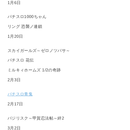
1月6日
パチスロ1000ちゃん
リング 恐襲ノ連鎖
1月20日
スカイガールズ～ゼロノツバサ～
パチスロ 花伝
ミルキィホームズ 1/2の奇跡
2月3日
パチスロ青鬼
2月17日
バジリスク～甲賀忍法帖～絆2
3月2日