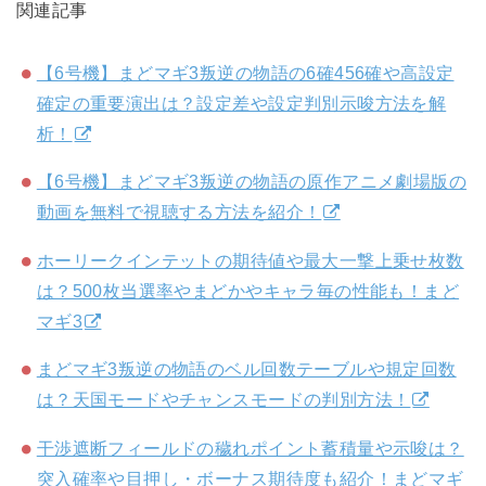
関連記事
【6号機】まどマギ3叛逆の物語の6確456確や高設定
確定の重要演出は？設定差や設定判別示唆方法を解
析！
【6号機】まどマギ3叛逆の物語の原作アニメ劇場版の
動画を無料で視聴する方法を紹介！
ホーリークインテットの期待値や最大一撃上乗せ枚数
は？500枚当選率やまどかやキャラ毎の性能も！まど
マギ3
まどマギ3叛逆の物語のベル回数テーブルや規定回数
は？天国モードやチャンスモードの判別方法！
干渉遮断フィールドの穢れポイント蓄積量や示唆は？
突入確率や目押し・ボーナス期待度も紹介！まどマギ