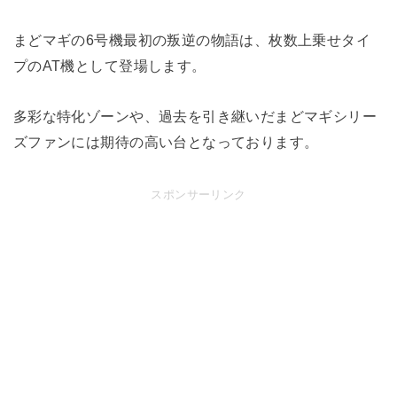
まどマギの6号機最初の叛逆の物語は、枚数上乗せタイ
プのAT機として登場します。
多彩な特化ゾーンや、過去を引き継いだまどマギシリー
ズファンには期待の高い台となっております。
スポンサーリンク