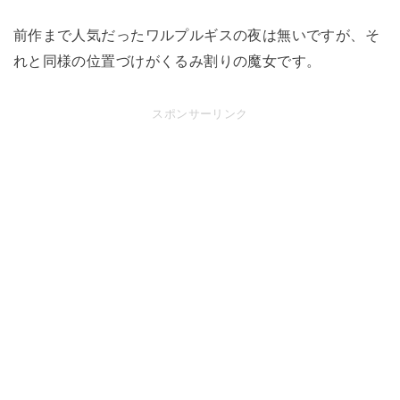
前作まで人気だったワルプルギスの夜は無いですが、そ
れと同様の位置づけがくるみ割りの魔女です。
スポンサーリンク