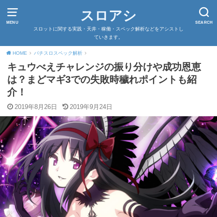
スロアシ
MENU
SEARCH
スロットに関する実践・天井・稼働・スペック解析などをアシストし
ていきます。
HOME
パチスロスペック解析
キュウべえチャレンジの振り分けや成功恩恵
は？まどマギ3での失敗時穢れポイントも紹
介！
2019年8月26日
2019年9月24日