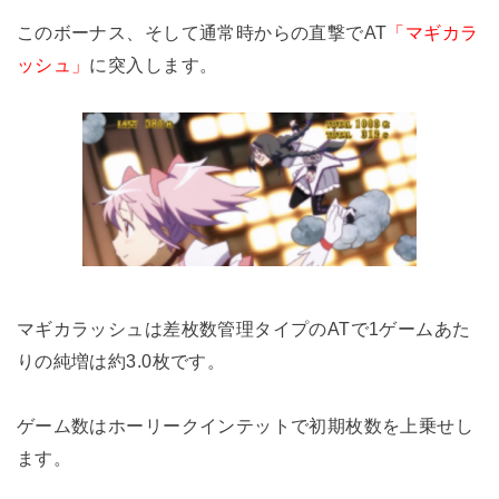
このボーナス、そして通常時からの直撃でAT
「マギカラ
ッシュ」
に突入します。
マギカラッシュは差枚数管理タイプのATで1ゲームあた
りの純増は約3.0枚です。
ゲーム数はホーリークインテットで初期枚数を上乗せし
ます。