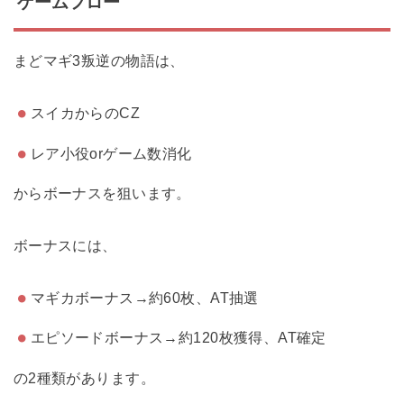
ゲームフロー
まどマギ3叛逆の物語は、
スイカからのCZ
レア小役orゲーム数消化
からボーナスを狙います。
ボーナスには、
マギカボーナス→約60枚、AT抽選
エピソードボーナス→約120枚獲得、AT確定
の2種類があります。