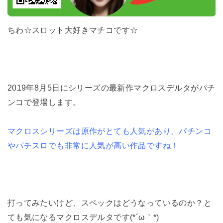
ちわ☆スロット大好きマチコです☆
2019年8月5日にシリーズの最新作マクロスデルタがパチ
ンコで登場します。
マクロスシリーズは原作がとても人気があり、パチンコ
やパチスロでも非常に人気が高い作品ですね！
打ってみたいけど、スペックはどうなっているのか？と
ても気になるマクロスデルタです(*´ω｀*)