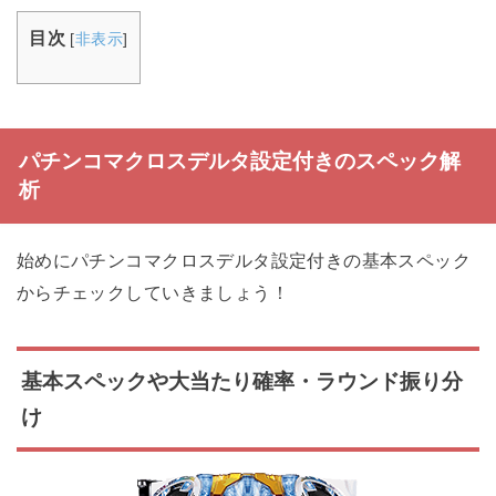
目次
[
非表示
]
パチンコマクロスデルタ設定付きのスペック解
析
始めにパチンコマクロスデルタ設定付きの基本スペック
からチェックしていきましょう！
基本スペックや大当たり確率・ラウンド振り分
け