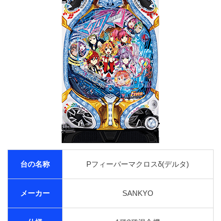
台の名称
Pフィーバーマクロスδ(デルタ)
メーカー
SANKYO