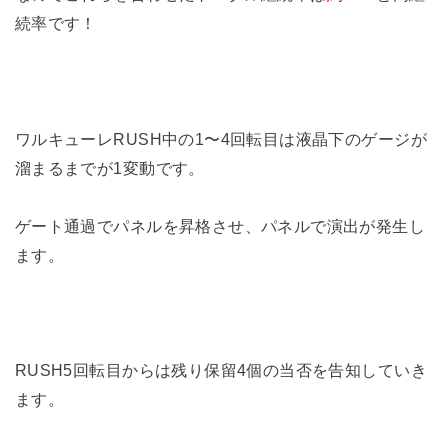
続率です！
ワルキューレRUSH中の1〜4回転目は液晶下のゲージが
溜まるまでが1変動です。
ゲート通過でパネルを昇格させ、パネルで演出が発生し
ます。
RUSH5回転目からは残り保留4個の当否を告知していき
ます。