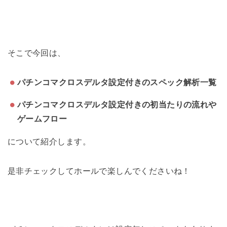
そこで今回は、
パチンコマクロスデルタ設定付きのスペック解析一覧
パチンコマクロスデルタ設定付きの初当たりの流れや
ゲームフロー
について紹介します。
是非チェックしてホールで楽しんでくださいね！