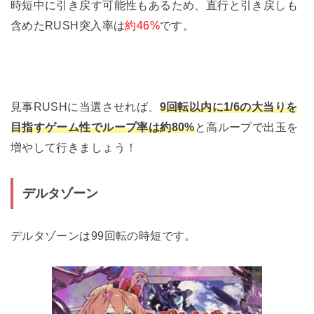
時短中に引き戻す可能性もあるため、直行と引き戻しも
含めたRUSH突入率は
約46%
です。
見事RUSHに当選させれば、
9回転以内に1/6の大当りを
目指すゲーム性でループ率は約80%
と高ループで出玉を
増やして行きましょう！
デルタゾーン
デルタゾーンは99回転の時短です。