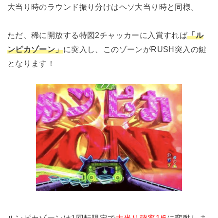
大当り時のラウンド振り分けはヘソ大当り時と同様。
ただ、稀に開放する特図2チャッカーに入賞すれば
「ル
ンピカゾーン」
に突入し、このゾーンがRUSH突入の鍵
となります！