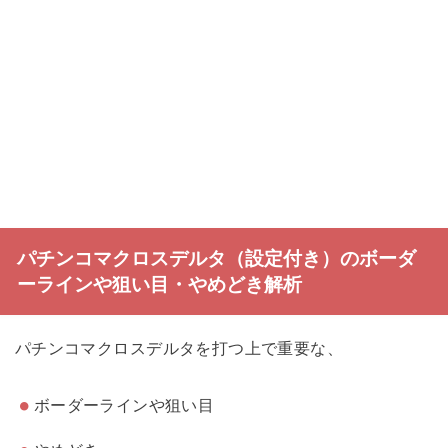
パチンコマクロスデルタ（設定付き）のボーダ
ーラインや狙い目・やめどき解析
パチンコマクロスデルタを打つ上で重要な、
ボーダーラインや狙い目