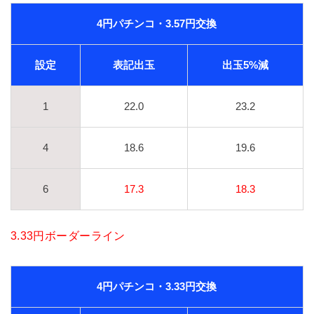
4円パチンコ・3.57円交換
設定
表記出玉
出玉5%減
1
22.0
23.2
4
18.6
19.6
6
17.3
18.3
3.33円ボーダーライン
4円パチンコ・3.33円交換