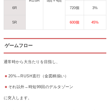
RUSH
5回＋4回
6R
720個
3%
5R
600個
45%
ゲームフロー
通常時から大当たりを目指し、
20%→RUSH直行（金図柄揃い）
それ以外→時短99回のデルタゾーン
に突入します。