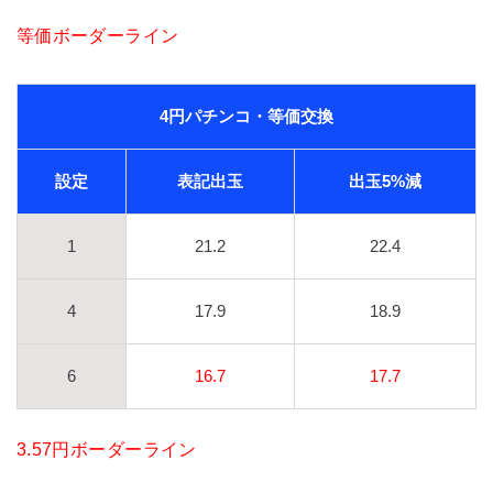
等価ボーダーライン
4円パチンコ・等価交換
設定
表記出玉
出玉5%減
1
21.2
22.4
4
17.9
18.9
6
16.7
17.7
3.57円ボーダーライン