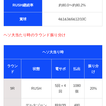
RUSH継続率
約80.0〜約80.2%
賞球
4&1&3&6&12/10C
ヘソ大当たり時のラウンド振り分け
ヘソ大当り時
ラウン
振り分
状態
電サポ
払出
ド
け
5回＋4
1080
9R
RUSH
20%
回
個
デルタゾーン
時短99
480