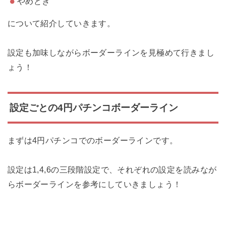
やめどき
について紹介していきます。
設定も加味しながらボーダーラインを見極めて行きまし
ょう！
設定ごとの4円パチンコボーダーライン
まずは4円パチンコでのボーダーラインです。
設定は1,4,6の三段階設定で、それぞれの設定を読みなが
らボーダーラインを参考にしていきましょう！