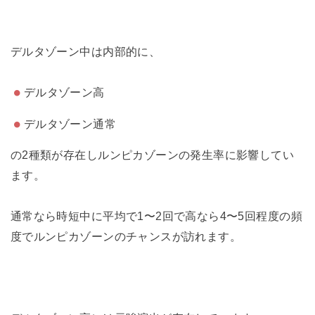
デルタゾーン中は内部的に、
デルタゾーン高
デルタゾーン通常
の2種類が存在しルンピカゾーンの発生率に影響してい
ます。
通常なら時短中に平均で1〜2回で高なら4〜5回程度の頻
度でルンピカゾーンのチャンスが訪れます。