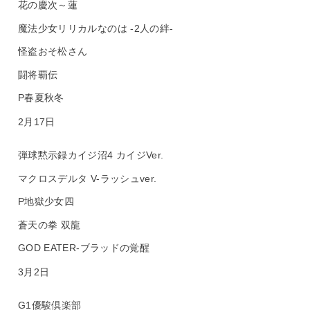
花の慶次～蓮
魔法少女リリカルなのは -2人の絆-
怪盗おそ松さん
闘将覇伝
P春夏秋冬
2月17日
弾球黙示録カイジ沼4 カイジVer.
マクロスデルタ V-ラッシュver.
P地獄少女四
蒼天の拳 双龍
GOD EATER-ブラッドの覚醒
3月2日
G1優駿倶楽部