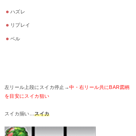
ハズレ
リプレイ
ベル
左リール上段にスイカ停止→
中・右リール共にBAR図柄
を目安にスイカ狙い
スイカ揃い…
スイカ