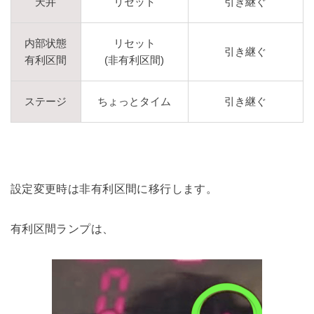
天井
リセット
引き継ぐ
内部状態
リセット
引き継ぐ
有利区間
(非有利区間)
ステージ
ちょっとタイム
引き継ぐ
設定変更時は非有利区間に移行します。
有利区間ランプは、