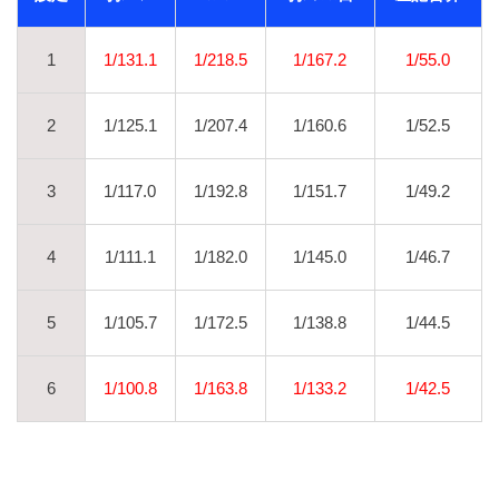
1
1/131.1
1/218.5
1/167.2
1/55.0
2
1/125.1
1/207.4
1/160.6
1/52.5
3
1/117.0
1/192.8
1/151.7
1/49.2
4
1/111.1
1/182.0
1/145.0
1/46.7
5
1/105.7
1/172.5
1/138.8
1/44.5
6
1/100.8
1/163.8
1/133.2
1/42.5