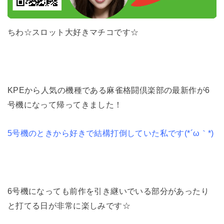
ちわ☆スロット大好きマチコです☆
KPEから人気の機種である麻雀格闘倶楽部の最新作が6
号機になって帰ってきました！
5号機のときから好きで結構打倒していた私です(*´ω｀*)
6号機になっても前作を引き継いでいる部分があったり
と打てる日が非常に楽しみです☆