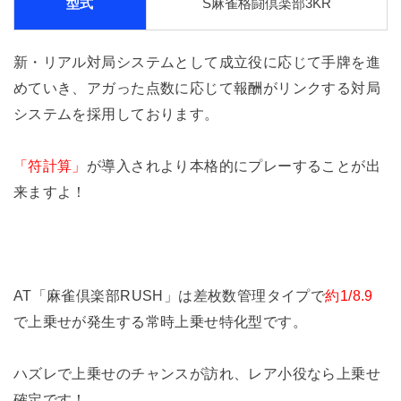
型式
S麻雀格闘倶楽部3KR
新・リアル対局システムとして成立役に応じて手牌を進
めていき、アガった点数に応じて報酬がリンクする対局
システムを採用しております。
「符計算」
が導入されより本格的にプレーすることが出
来ますよ！
AT「麻雀倶楽部RUSH」は差枚数管理タイプで
約1/8.9
で上乗せが発生する常時上乗せ特化型です。
ハズレで上乗せのチャンスが訪れ、レア小役なら上乗せ
確定です！