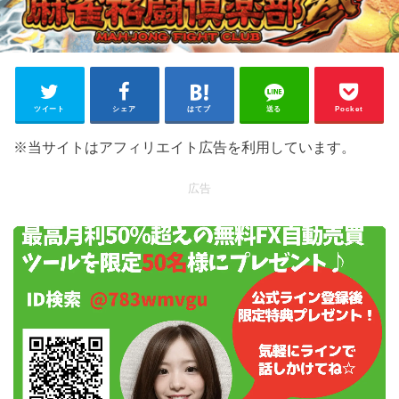
ツイート
シェア
はてブ
送る
Pocket
※当サイトはアフィリエイト広告を利用しています。
広告