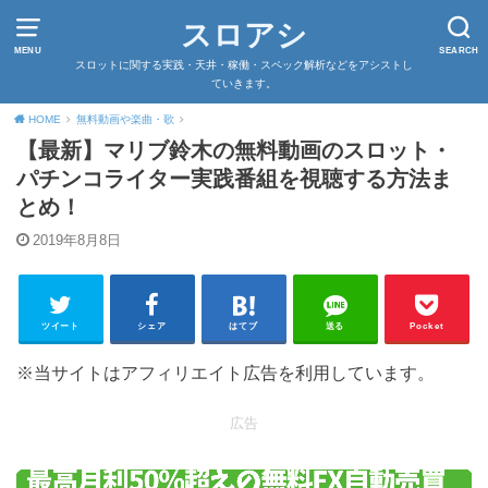
スロアシ
MENU
SEARCH
スロットに関する実践・天井・稼働・スペック解析などをアシストし
ていきます。
HOME
無料動画や楽曲・歌
【最新】マリブ鈴木の無料動画のスロット・
パチンコライター実践番組を視聴する方法ま
とめ！
2019年8月8日
ツイート
シェア
はてブ
送る
Pocket
※当サイトはアフィリエイト広告を利用しています。
広告