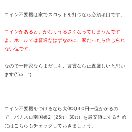
コイン不要機は家でスロットを打つなら必須項目です。
コインがあると、かなりうるさくなってしまうんです
よ。ホールでは普通なはずなのに、家だったら信じられ
ない位です。
なので一軒家ならまだしも、賃貸なら正直厳しいと思い
ます(*´ω｀*)
コイン不要機をつけるなら大体3,000円〜位かかるの
で、パチスロ南国娘2（25π・30π）を最安値にするため
にはこちらもチェックしておきましょう。