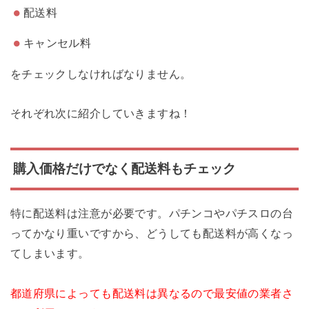
配送料
キャンセル料
をチェックしなければなりません。
それぞれ次に紹介していきますね！
購入価格だけでなく配送料もチェック
特に配送料は注意が必要です。パチンコやパチスロの台
ってかなり重いですから、どうしても配送料が高くなっ
てしまいます。
都道府県によっても配送料は異なるので最安値の業者さ