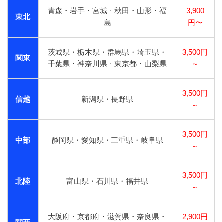
青森・岩手・宮城・秋田・山形・福
3,900
東北
島
円〜
茨城県・栃木県・群馬県・埼玉県・
3,500円
関東
千葉県・神奈川県・東京都・山梨県
～
3,500円
信越
新潟県・長野県
～
3,500円
中部
静岡県・愛知県・三重県・岐阜県
～
3,500円
北陸
富山県・石川県・福井県
～
大阪府・京都府・滋賀県・奈良県・
2,900円