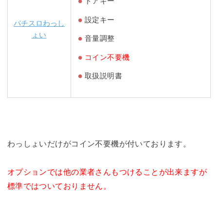
ドアキー
設定キー
パチスロわっし
ょい
音量調整
コイン不要機
取扱説明書
わっしょいだけがコイン不要機が付いております。
オプションでは他の業者さんもつけることが出来ますが
標準ではついておりません。