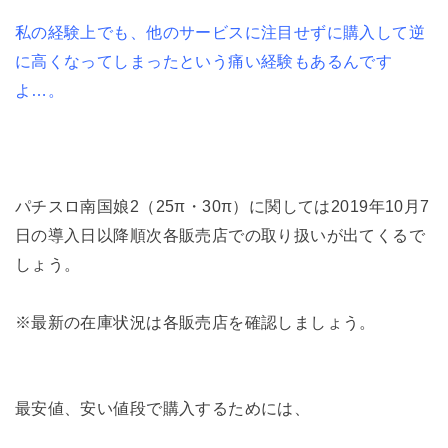
私の経験上でも、他のサービスに注目せずに購入して逆
に高くなってしまったという痛い経験もあるんです
よ…。
パチスロ南国娘2（25π・30π）に関しては2019年10月7
日の導入日以降順次各販売店での取り扱いが出てくるで
しょう。
※最新の在庫状況は各販売店を確認しましょう。
最安値、安い値段で購入するためには、