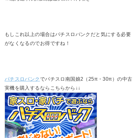
もしこれ以上の場合はパチスロバンクだと気にする必要
がなくなるのでお得ですね！
パチスロバンク
でパチスロ南国娘2（25π・30π）の中古
実機を購入するならこちらから↓↓