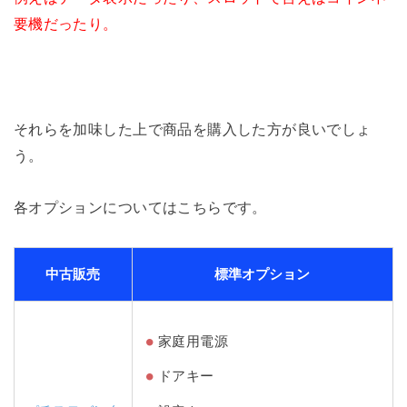
要機だったり。
それらを加味した上で商品を購入した方が良いでしょ
う。
各オプションについてはこちらです。
中古販売
標準オプション
家庭用電源
ドアキー