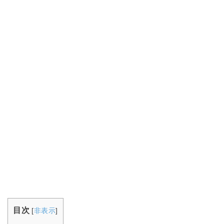
目次
[
非表示
]