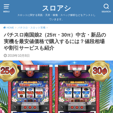
スロアシ
MENU
SEARCH
スロットに関する実践・天井・稼働・スペック解析などをアシストし
ていきます。
HOME
パチスロ・スロット実機
パチスロ南国娘2（25π・30π）中古・新品の
実機を最安値価格で購入するには？値段相場
や割引サービスも紹介
2019年10月8日