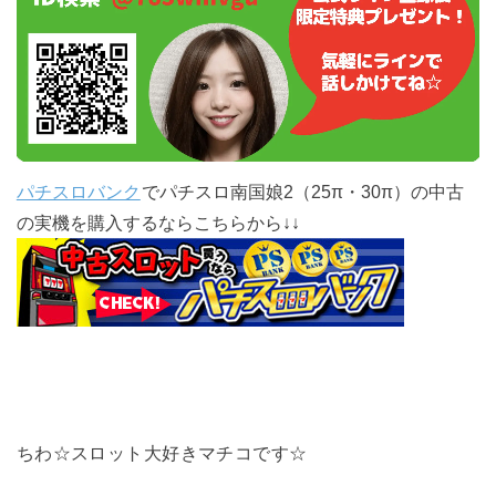
パチスロバンク
でパチスロ南国娘2（25π・30π）の中古
の実機を購入するならこちらから↓↓
ちわ☆スロット大好きマチコです☆