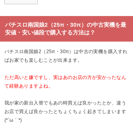
パチスロ南国娘2（25π・30π）の中古実機を最
安値・安い値段で購入する方法は？
パチスロ南国娘2（25π・30π）は中古の実機を購入すれ
ばお家でも楽しむことが出来ます。
ただ高いと嫌ですし、実はあのお店の方が安かったなん
て経験ありますよね。
我が家の新台入替でもあの時買えば良かったとか、違う
お店で買えば良かったとちょくちょく起きてしまいます
(*´ω｀*)