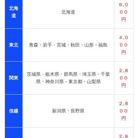
６,０
北海
北海道
００
道
円
４,０
東北
青森・岩手・宮城・秋田・山形・福島
００
円
２,８
茨城県・栃木県・群馬県・埼玉県・千葉
関東
００
県・神奈川県・東京都・山梨県
円
２,８
信越
新潟県・長野県
００
円
２,８