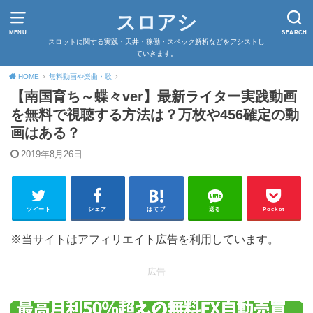
スロアシ
MENU
SEARCH
スロットに関する実践・天井・稼働・スペック解析などをアシストし
ていきます。
HOME
無料動画や楽曲・歌
【南国育ち～蝶々ver】最新ライター実践動画
を無料で視聴する方法は？万枚や456確定の動
画はある？
2019年8月26日
ツイート
シェア
はてブ
送る
Pocket
※当サイトはアフィリエイト広告を利用しています。
広告