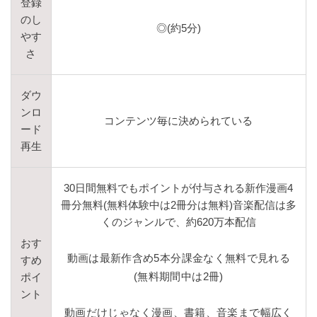
登録
のし
◎(約5分)
やす
さ
ダウ
ンロ
コンテンツ毎に決められている
ード
再生
30日間無料でもポイントが付与される新作漫画4
冊分無料(無料体験中は2冊分は無料)音楽配信は多
くのジャンルで、約620万本配信
おす
動画は最新作含め5本分課金なく無料で見れる
すめ
(無料期間中は2冊)
ポイ
ント
動画だけじゃなく漫画、書籍、音楽まで幅広く