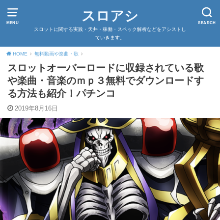
スロアシ
MENU
SEARCH
スロットに関する実践・天井・稼働・スペック解析などをアシストし
ていきます。
HOME
無料動画や楽曲・歌
スロットオーバーロードに収録されている歌
や楽曲・音楽のｍｐ３無料でダウンロードす
る方法も紹介！パチンコ
2019年8月16日