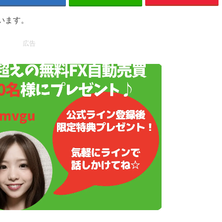
います。
広告