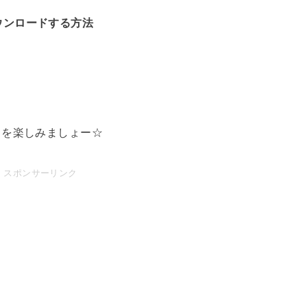
ウンロードする方法
曲を楽しみましょー☆
スポンサーリンク