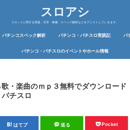
スロアシ
スロットに関する実践・天井・稼働・スペック解析などをアシストしていきます。
パチンコスペック解析
パチンコ・パチスロ実践記
パ
パチンコ・パチスロのイベントやホール情報
る歌・楽曲のｍｐ３無料でダウンロード
・パチスロ
Pocket
はてブ
送る