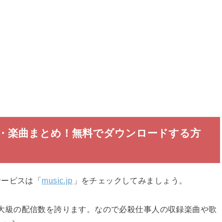
・楽曲まとめ！無料でダウンロードする方
サービスは「
music.jp
」をチェックしてみましょう。
国内最大級の配信数を誇ります。なので必殺仕事人の収録楽曲や歌