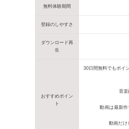
無料体験期間
登録のしやすさ
ダウンロード再
生
30日間無料でもポイ
音楽
おすすめポイン
ト
動画は最新作
動画だけ