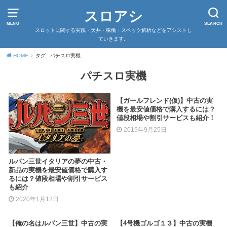
スロアシ
MENU
SEARCH
スロットに関する実践・天井・稼働・スペック解析などをアシストし
ていきます。
HOME
タグ : パチスロ実機
パチスロ実機
【ガールフレンド(仮)】中古の実
機を最安値価格で購入するには？
値段相場や割引サービスも紹介！
2019年9月25日
ルパン三世イタリアの夢の中古・
新品の実機を最安値価格で購入す
るには？値段相場や割引サービス
も紹介
2020年1月12日
【俺の名はルパン三世】中古の実
【4号機ゴルゴ１３】中古の実機