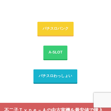
パチスロバンク
A-SLOT
パチスロわっしょい
不二子Ｔｙｐｅ－Ａの中古実機を最安値で購入