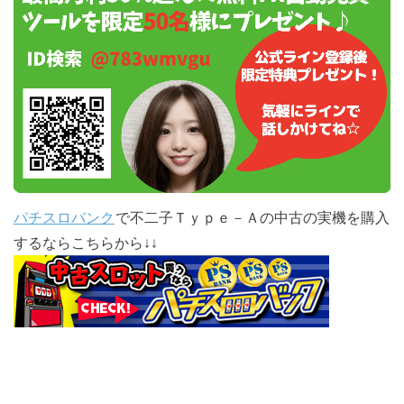
パチスロバンク
で不二子Ｔｙｐｅ－Ａの中古の実機を購入
するならこちらから↓↓