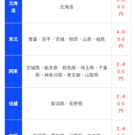
北海
北海道
００
道
円
４,０
東北
青森・岩手・宮城・秋田・山形・福島
００
円
２,８
茨城県・栃木県・群馬県・埼玉県・千葉
関東
００
県・神奈川県・東京都・山梨県
円
２,８
信越
新潟県・長野県
００
円
２,８