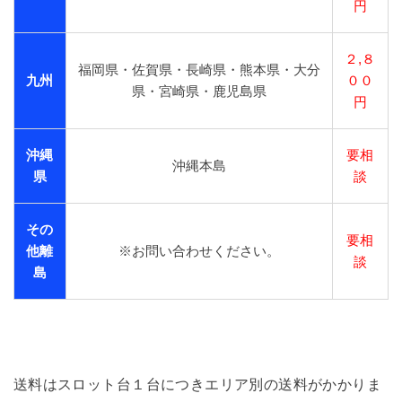
円
２,８
福岡県・佐賀県・長崎県・熊本県・大分
九州
００
県・宮崎県・鹿児島県
円
沖縄
要相
沖縄本島
県
談
その
要相
他離
※お問い合わせください。
談
島
送料はスロット台１台につきエリア別の送料がかかりま