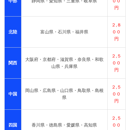
中部
静岡県・愛知県・三重県・岐阜県
００
円
２,８
北陸
富山県・石川県・福井県
００
円
２,５
大阪府・京都府・滋賀県・奈良県・和歌
関西
００
山県・兵庫県
円
２,５
岡山県・広島県・山口県・鳥取県・島根
中国
００
県
円
２,５
四国
香川県・徳島県・愛媛県・高知県
００