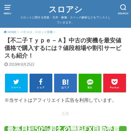
スロアシ
MENU
SEARCH
スロットに関する実践・天井・稼働・スペック解析などをアシストし
ていきます。
HOME
パチスロ・スロット実機
【不二子Ｔｙｐｅ－Ａ】中古の実機を最安値
価格で購入するには？値段相場や割引サービ
スも紹介！
2019年9月25日
ツイート
シェア
はてブ
送る
Pocket
※当サイトはアフィリエイト広告を利用しています。
広告