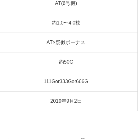
AT(6号機)
約1.0〜4.0枚
AT×疑似ボーナス
約50G
111Gor333Gor666G
2019年9月2日