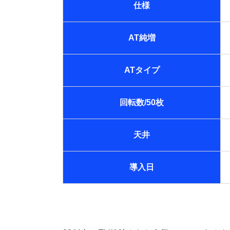
仕様
AT純増
ATタイプ
回転数/50枚
天井
導入日