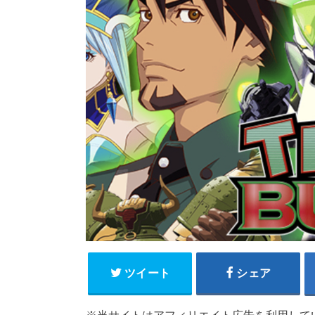
ツイート
シェア