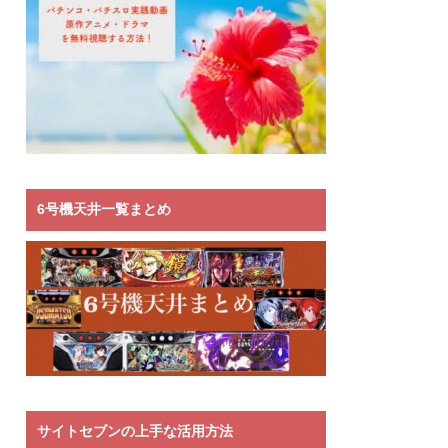
6号機天井一覧まとめ
サイトセブンの上手な活用方法