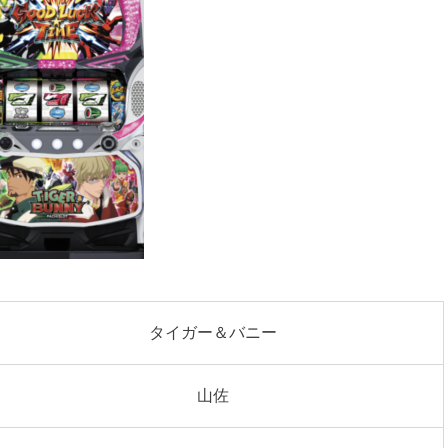
タイガー＆バニー
山佐