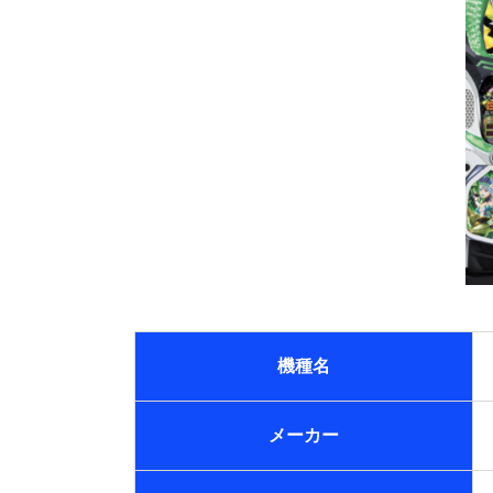
機種名
メーカー