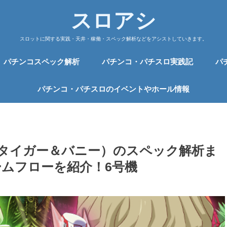
スロアシ
スロットに関する実践・天井・稼働・スペック解析などをアシストしていきます。
パチンコスペック解析
パチンコ・パチスロ実践記
パ
パチンコ・パチスロのイベントやホール情報
Y（タイガー＆バニー）のスペック解析ま
ムフローを紹介！6号機