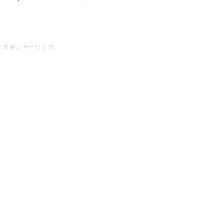
スポンサーリンク