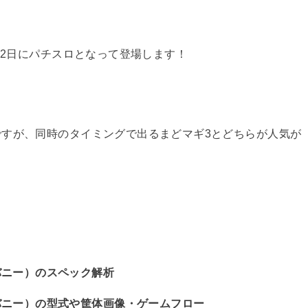
月2日にパチスロとなって登場します！
すが、同時のタイミングで出るまどマギ3とどちらが人気が
＆バニー）のスペック解析
＆バニー）の型式や筐体画像・ゲームフロー