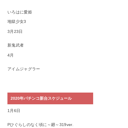
いろはに愛姫
地獄少女3
3月23日
新鬼武者
4月
アイムジャグラー
2020年パチンコ新台スケジュール
1月6日
Pひぐらしのなく頃に～廻～319ver.