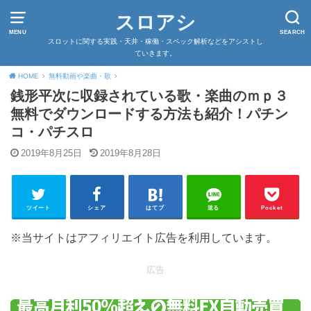
スロアシ
MENU
SEARCH
スロットに関する実践・天井・稼働・スペック解析などをアシストし
ていきます。
HOME
無料動画や楽曲・歌
銭形平次に収録されている歌・楽曲のｍｐ３
無料でダウンロードする方法も紹介！パチン
コ・パチスロ
2019年8月25日
2019年8月28日
ツイート
シェア
はてブ
送る
Pocket
※当サイトはアフィリエイト広告を利用しています。
広告