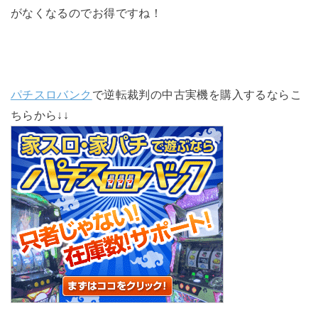
がなくなるのでお得ですね！
パチスロバンク
で逆転裁判の中古実機を購入するならこ
ちらから↓↓