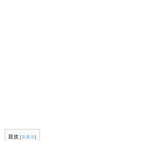
目次
[
非表示
]