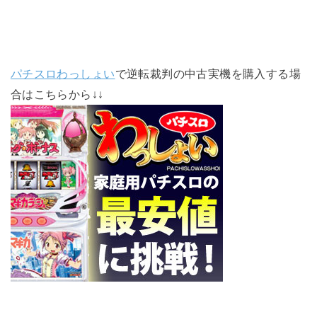
パチスロわっしょい
で逆転裁判の中古実機を購入する場
合はこちらから↓↓