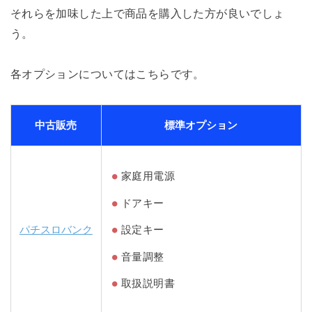
それらを加味した上で商品を購入した方が良いでしょ
う。
各オプションについてはこちらです。
中古販売
標準オプション
家庭用電源
ドアキー
パチスロバンク
設定キー
音量調整
取扱説明書