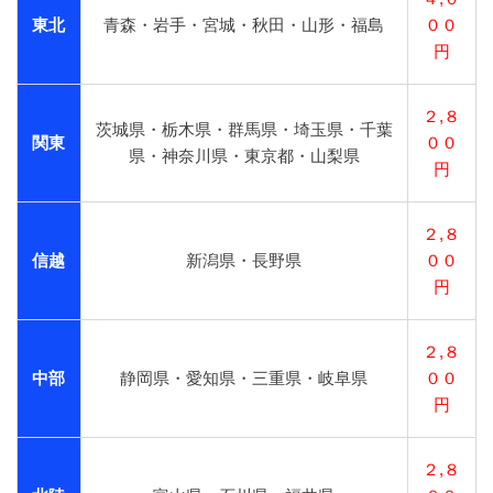
東北
青森・岩手・宮城・秋田・山形・福島
００
円
２,８
茨城県・栃木県・群馬県・埼玉県・千葉
関東
００
県・神奈川県・東京都・山梨県
円
２,８
信越
新潟県・長野県
００
円
２,８
中部
静岡県・愛知県・三重県・岐阜県
００
円
２,８