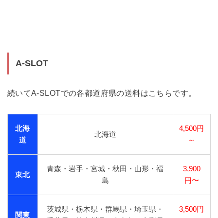
A-SLOT
続いてA-SLOTでの各都道府県の送料はこちらです。
北海
4,500円
北海道
道
～
青森・岩手・宮城・秋田・山形・福
3,900
東北
島
円〜
茨城県・栃木県・群馬県・埼玉県・
3,500円
関東