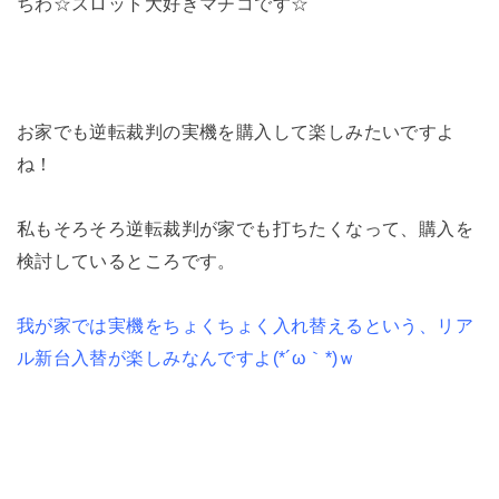
ちわ☆スロット大好きマチコです☆
お家でも逆転裁判の実機を購入して楽しみたいですよ
ね！
私もそろそろ逆転裁判が家でも打ちたくなって、購入を
検討しているところです。
我が家では実機をちょくちょく入れ替えるという、リア
ル新台入替が楽しみなんですよ(*´ω｀*)ｗ