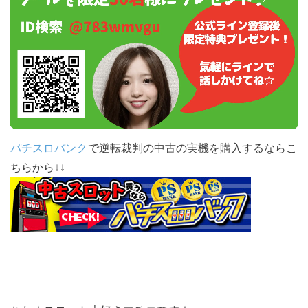
パチスロバンク
で逆転裁判の中古の実機を購入するならこ
ちらから↓↓