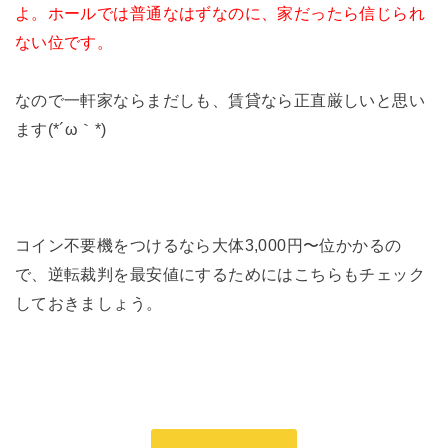
よ。ホールでは普通なはずなのに、家だったら信じられ
ない位です。
なので一軒家ならまだしも、賃貸なら正直厳しいと思い
ます(*´ω｀*)
コイン不要機をつけるなら大体3,000円〜位かかるの
で、逆転裁判を最安値にするためにはこちらもチェック
しておきましょう。