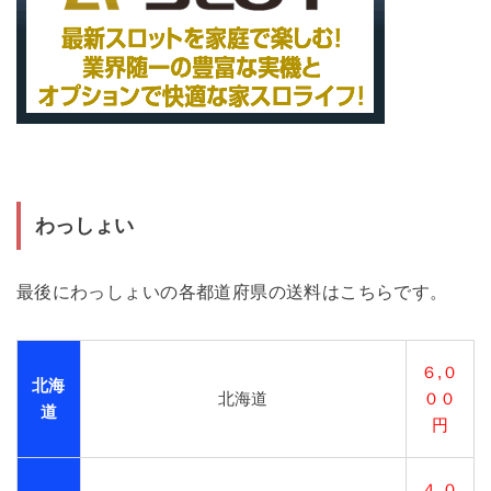
わっしょい
最後にわっしょいの各都道府県の送料はこちらです。
６,０
北海
北海道
００
道
円
４,０