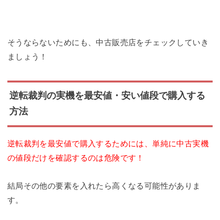
そうならないためにも、中古販売店をチェックしていき
ましょう！
逆転裁判の実機を最安値・安い値段で購入する
方法
逆転裁判を最安値で購入するためには、単純に中古実機
の値段だけを確認するのは危険です！
結局その他の要素を入れたら高くなる可能性がありま
す。