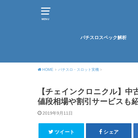
MENU
パチスロスペック解析
HOME
パチスロ・スロット実機
【チェインクロニクル】中
値段相場や割引サービスも
2019年9月11日
ツイート
シェア