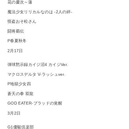
花の慶次～蓮
魔法少女リリカルなのは -2人の絆-
怪盗おそ松さん
闘将覇伝
P春夏秋冬
2月17日
弾球黙示録カイジ沼4 カイジVer.
マクロスデルタ V-ラッシュver.
P地獄少女四
蒼天の拳 双龍
GOD EATER-ブラッドの覚醒
3月2日
G1優駿倶楽部