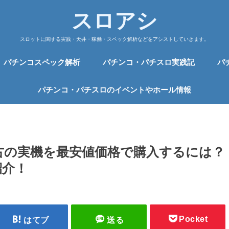
スロアシ
スロットに関する実践・天井・稼働・スペック解析などをアシストしていきます。
パチンコスペック解析
パチンコ・パチスロ実践記
パ
パチンコ・パチスロのイベントやホール情報
古の実機を最安値価格で購入するには？
紹介！
Pocket
はてブ
送る