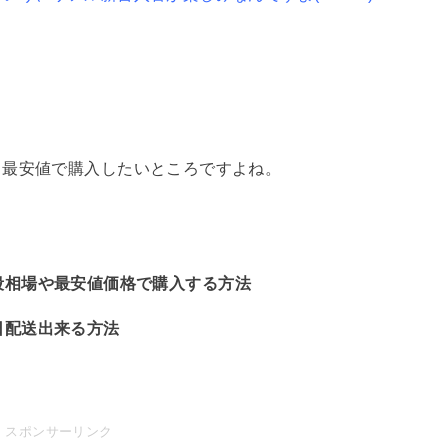
ら最安値で購入したいところですよね。
段相場や最安値価格で購入する方法
日配送出来る方法
スポンサーリンク