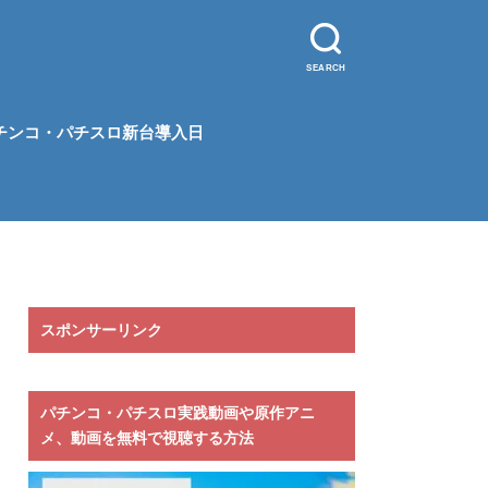
SEARCH
チンコ・パチスロ新台導入日
スポンサーリンク
パチンコ・パチスロ実践動画や原作アニ
メ、動画を無料で視聴する方法