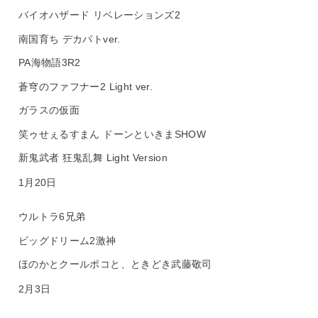
バイオハザード リベレーションズ2
南国育ち デカパトver.
PA海物語3R2
蒼穹のファフナー2 Light ver.
ガラスの仮面
笑ゥせぇるすまん ドーンといきまSHOW
新鬼武者 狂鬼乱舞 Light Version
1月20日
ウルトラ6兄弟
ビッグドリーム2激神
ほのかとクールポコと、ときどき武藤敬司
2月3日