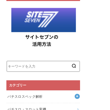
カテゴリー
パチスロスペック解析
パチスロ・スロット実機