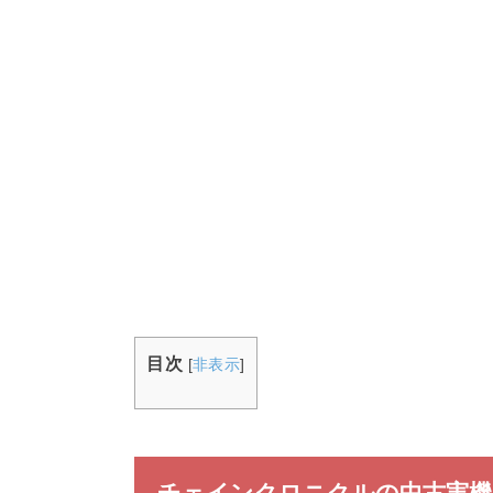
目次
[
非表示
]
チェインクロニクルの中古実機