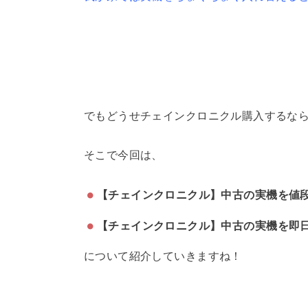
でもどうせチェインクロニクル購入するな
そこで今回は、
【チェインクロニクル】中古の実機を値
【チェインクロニクル】中古の実機を即
について紹介していきますね！