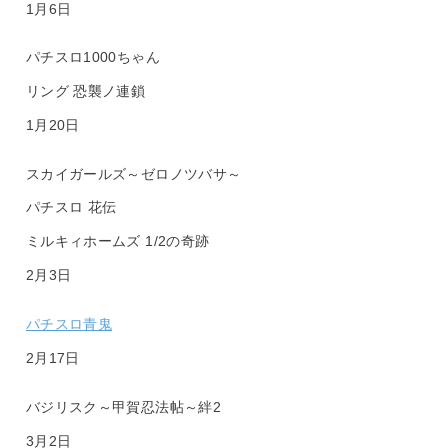
1月6日
パチスロ1000ちゃん
リング 恐襲ノ連鎖
1月20日
スカイガールズ～ゼロノツバサ～
パチスロ 花伝
ミルキィホームズ 1/2の奇跡
2月3日
パチスロ青鬼
2月17日
バジリスク～甲賀忍法帖～絆2
3月2日