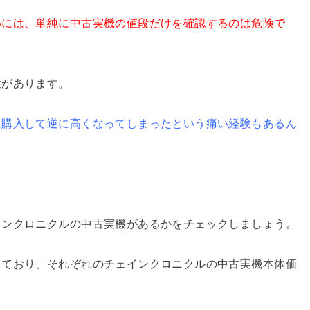
めには、単純に中古実機の値段だけを確認するのは危険で
性があります。
に購入して逆に高くなってしまったという痛い経験もあるん
インクロニクルの中古実機があるかをチェックしましょう。
っており、それぞれのチェインクロニクルの中古実機本体価