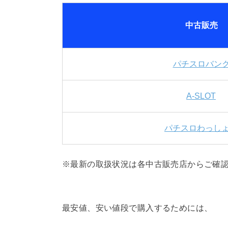
中古販売
パチスロバン
A-SLOT
パチスロわっし
※最新の取扱状況は各中古販売店からご確
最安値、安い値段で購入するためには、