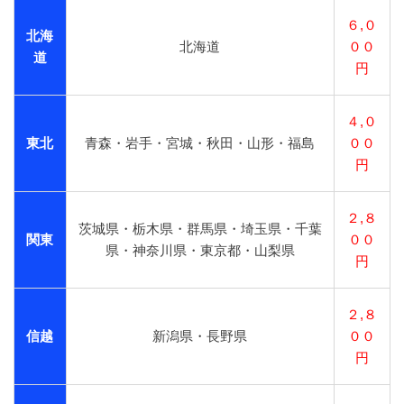
６,０
北海
北海道
００
道
円
４,０
東北
青森・岩手・宮城・秋田・山形・福島
００
円
２,８
茨城県・栃木県・群馬県・埼玉県・千葉
関東
００
県・神奈川県・東京都・山梨県
円
２,８
信越
新潟県・長野県
００
円