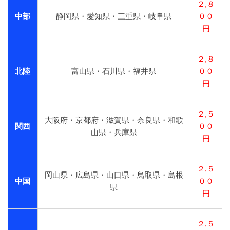
２,８
中部
静岡県・愛知県・三重県・岐阜県
００
円
２,８
北陸
富山県・石川県・福井県
００
円
２,５
大阪府・京都府・滋賀県・奈良県・和歌
関西
００
山県・兵庫県
円
２,５
岡山県・広島県・山口県・鳥取県・島根
中国
００
県
円
２,５