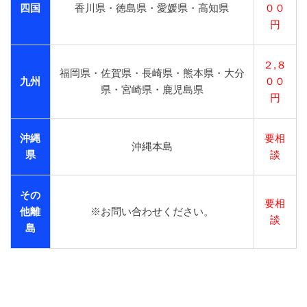
四国
香川県・徳島県・愛媛県・高知県
００
円
２,８
福岡県・佐賀県・長崎県・熊本県・大分
九州
００
県・宮崎県・鹿児島県
円
沖縄
要相
沖縄本島
県
談
その
要相
他離
※お問い合わせください。
談
島