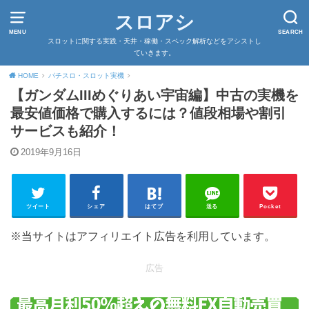
スロアシ
MENU
SEARCH
スロットに関する実践・天井・稼働・スペック解析などをアシストし
ていきます。
HOME
パチスロ・スロット実機
【ガンダムIIIめぐりあい宇宙編】中古の実機を
最安値価格で購入するには？値段相場や割引
サービスも紹介！
2019年9月16日
ツイート
シェア
はてブ
送る
Pocket
※当サイトはアフィリエイト広告を利用しています。
広告