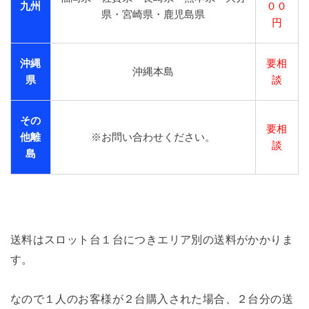
九州
００
県・宮崎県・鹿児島県
円
沖縄
要相
沖縄本島
県
談
その
要相
他離
※お問い合わせください。
談
島
送料はスロット台１台につきエリア別の送料がかかりま
す。
なので１人のお客様が２台購入された場合、２台分の送