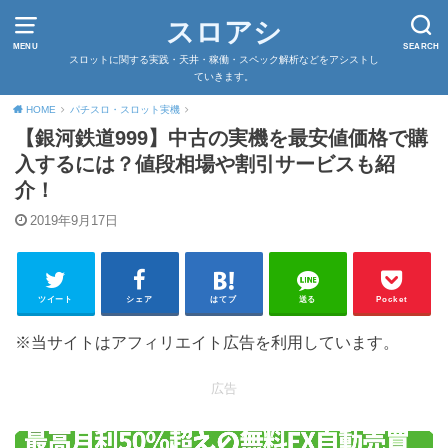
スロアシ
MENU
SEARCH
スロットに関する実践・天井・稼働・スペック解析などをアシストし
ていきます。
HOME
パチスロ・スロット実機
【銀河鉄道999】中古の実機を最安値価格で購
入するには？値段相場や割引サービスも紹
介！
2019年9月17日
ツイート
シェア
はてブ
送る
Pocket
※当サイトはアフィリエイト広告を利用しています。
広告