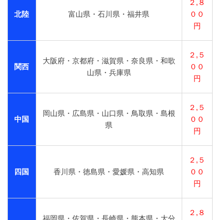
２,８
北陸
富山県・石川県・福井県
００
円
２,５
大阪府・京都府・滋賀県・奈良県・和歌
関西
００
山県・兵庫県
円
２,５
岡山県・広島県・山口県・鳥取県・島根
中国
００
県
円
２,５
四国
香川県・徳島県・愛媛県・高知県
００
円
２,８
福岡県・佐賀県・長崎県・熊本県・大分