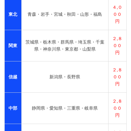
４,０
東北
青森・岩手・宮城・秋田・山形・福島
００
円
２,８
茨城県・栃木県・群馬県・埼玉県・千葉
関東
００
県・神奈川県・東京都・山梨県
円
２,８
信越
新潟県・長野県
００
円
２,８
中部
静岡県・愛知県・三重県・岐阜県
００
円