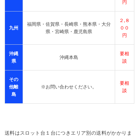
円
２,８
福岡県・佐賀県・長崎県・熊本県・大分
九州
００
県・宮崎県・鹿児島県
円
沖縄
要相
沖縄本島
県
談
その
要相
他離
※お問い合わせください。
談
島
送料はスロット台１台につきエリア別の送料がかかりま