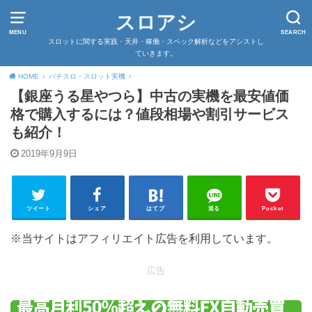
スロアシ
MENU
SEARCH
スロットに関する実践・天井・稼働・スペック解析などをアシストし
ていきます。
HOME
パチスロ・スロット実機
【銀座うる星やつら】中古の実機を最安値価
格で購入するには？値段相場や割引サービス
も紹介！
2019年9月9日
ツイート
シェア
はてブ
送る
Pocket
※当サイトはアフィリエイト広告を利用しています。
広告