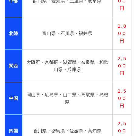
中部
静岡県・愛知県・三重県・岐阜県
００
円
２,８
北陸
富山県・石川県・福井県
００
円
２,５
大阪府・京都府・滋賀県・奈良県・和歌
関西
００
山県・兵庫県
円
２,５
岡山県・広島県・山口県・鳥取県・島根
中国
００
県
円
２,５
四国
香川県・徳島県・愛媛県・高知県
００