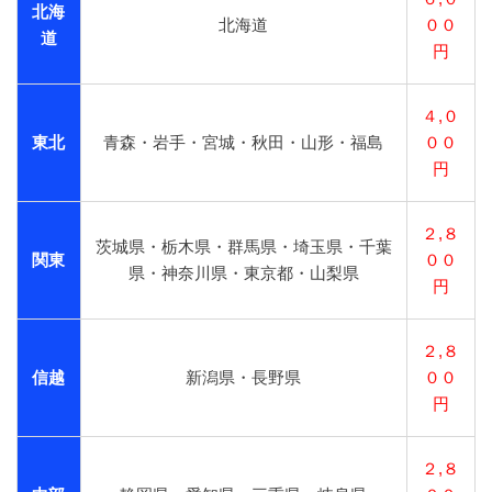
北海
北海道
００
道
円
４,０
東北
青森・岩手・宮城・秋田・山形・福島
００
円
２,８
茨城県・栃木県・群馬県・埼玉県・千葉
関東
００
県・神奈川県・東京都・山梨県
円
２,８
信越
新潟県・長野県
００
円
２,８