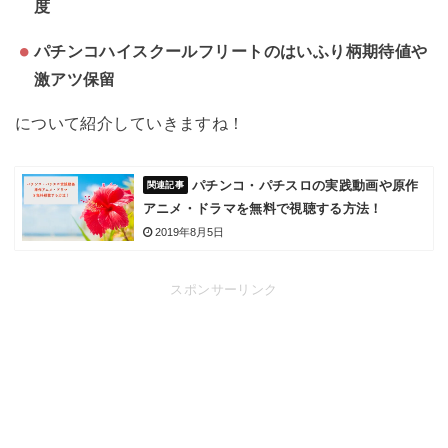
度
パチンコハイスクールフリートのはいふり柄期待値や
激アツ保留
について紹介していきますね！
パチンコ・パチスロの実践動画や原作
アニメ・ドラマを無料で視聴する方法！
2019年8月5日
スポンサーリンク