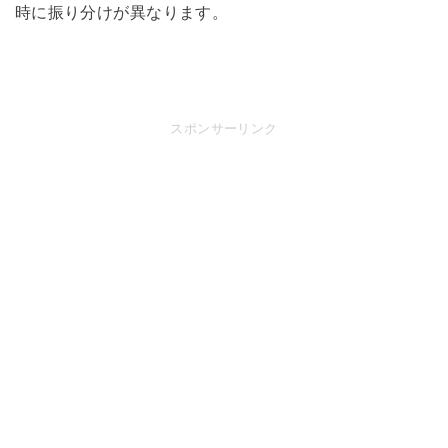
時に振り分けが異なります。
スポンサーリンク