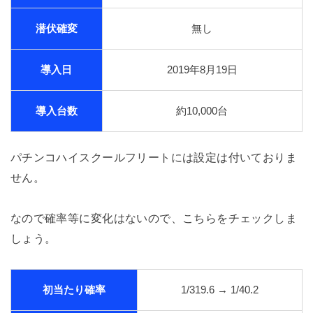
潜伏確変
無し
導入日
2019年8月19日
導入台数
約10,000台
パチンコハイスクールフリートには設定は付いておりま
せん。
なので確率等に変化はないので、こちらをチェックしま
しょう。
初当たり確率
1/319.6 → 1/40.2