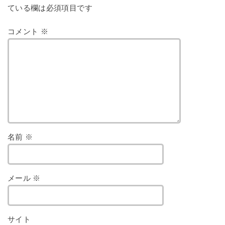
ている欄は必須項目です
コメント
※
名前
※
メール
※
サイト