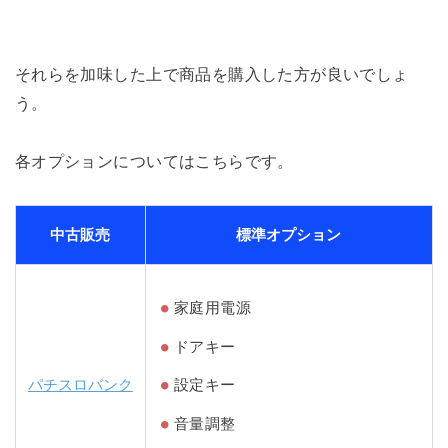
それらを加味した上で商品を購入した方が良いでしょ
う。
各オプションについてはこちらです。
中古販売
標準オプション
家庭用電源
ドアキー
パチスロバンク
設定キー
音量調整