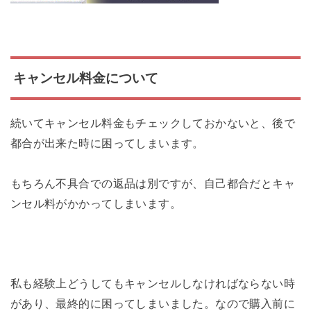
キャンセル料金について
続いてキャンセル料金もチェックしておかないと、後で
都合が出来た時に困ってしまいます。
もちろん不具合での返品は別ですが、自己都合だとキャ
ンセル料がかかってしまいます。
私も経験上どうしてもキャンセルしなければならない時
があり、最終的に困ってしまいました。なので購入前に