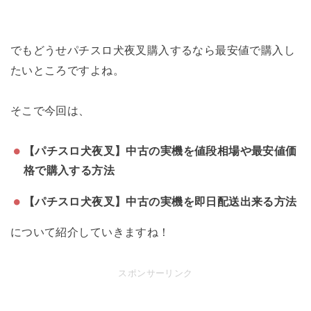
でもどうせパチスロ犬夜叉購入するなら最安値で購入し
たいところですよね。
そこで今回は、
【パチスロ犬夜叉】中古の実機を値段相場や最安値価
格で購入する方法
【パチスロ犬夜叉】中古の実機を即日配送出来る方法
について紹介していきますね！
スポンサーリンク