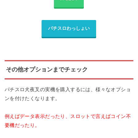
パチスロわっしょい
その他オプションまでチェック
パチスロ犬夜叉の実機を購入するには、様々なオプショ
ンを付けたくなります。
例えばデータ表示だったり、スロットで言えばコイン不
要機だったり。