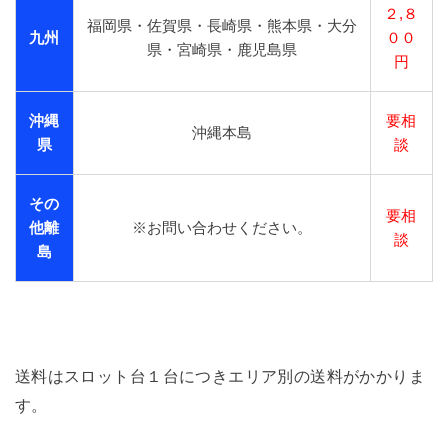
２,８
福岡県・佐賀県・長崎県・熊本県・大分
九州
００
県・宮崎県・鹿児島県
円
沖縄
要相
沖縄本島
県
談
その
要相
他離
※お問い合わせください。
談
島
送料はスロット台１台につきエリア別の送料がかかりま
す。