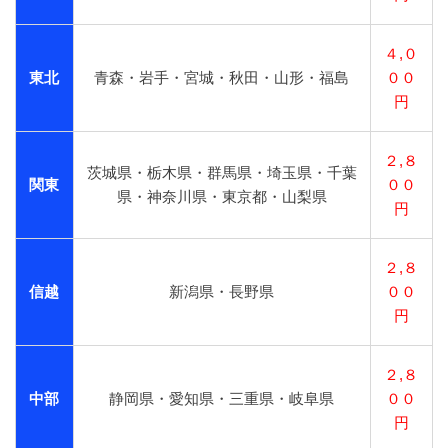
４,０
東北
青森・岩手・宮城・秋田・山形・福島
００
円
２,８
茨城県・栃木県・群馬県・埼玉県・千葉
関東
００
県・神奈川県・東京都・山梨県
円
２,８
信越
新潟県・長野県
００
円
２,８
中部
静岡県・愛知県・三重県・岐阜県
００
円