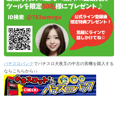
パチスロバンク
でパチスロ犬夜叉の中古の実機を購入する
ならこちらから↓↓