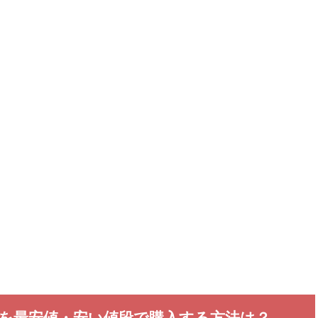
を最安値・安い値段で購入する方法は？