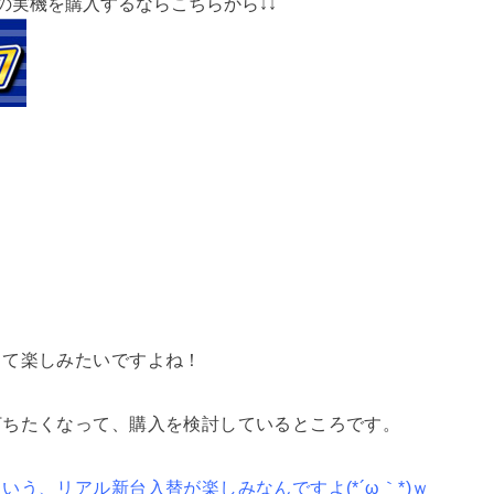
の実機を購入するならこちらから↓↓
して楽しみたいですよね！
打ちたくなって、購入を検討しているところです。
う、リアル新台入替が楽しみなんですよ(*´ω｀*)ｗ