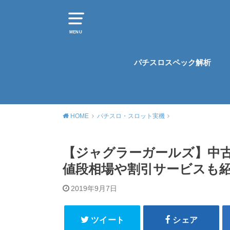
MENU
パチスロスペック解析
HOME
パチスロ・スロット実機
【ジャグラーガールズ】中
値段相場や割引サービスも
2019年9月7日
ツイート
シェア