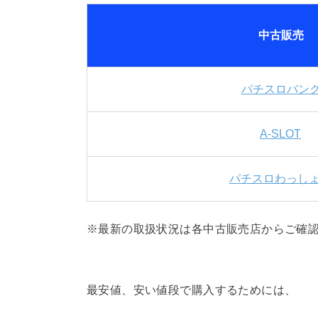
中古販売
パチスロバン
A-SLOT
パチスロわっし
※最新の取扱状況は各中古販売店からご確
最安値、安い値段で購入するためには、