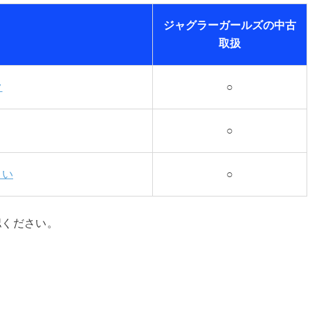
ジャグラーガールズの中古
取扱
ク
○
○
ょい
○
認ください。