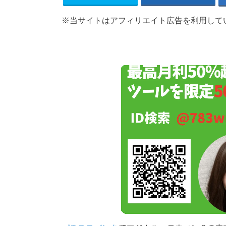
※当サイトはアフィリエイト広告を利用して