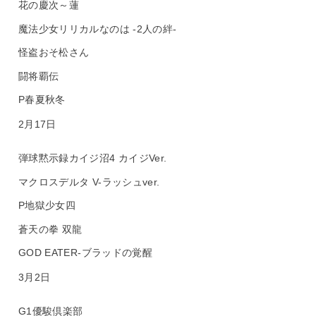
花の慶次～蓮
魔法少女リリカルなのは -2人の絆-
怪盗おそ松さん
闘将覇伝
P春夏秋冬
2月17日
弾球黙示録カイジ沼4 カイジVer.
マクロスデルタ V-ラッシュver.
P地獄少女四
蒼天の拳 双龍
GOD EATER-ブラッドの覚醒
3月2日
G1優駿倶楽部