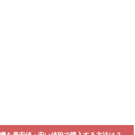
機を最安値・安い値段で購入する方法は？