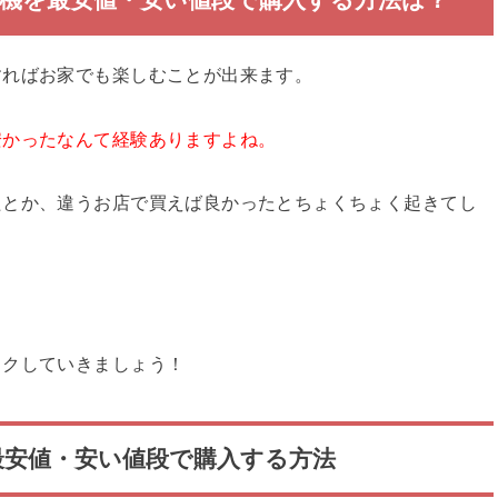
すればお家でも楽しむことが出来ます。
安かったなんて経験ありますよね。
たとか、違うお店で買えば良かったとちょくちょく起きてし
ックしていきましょう！
最安値・安い値段で購入する方法