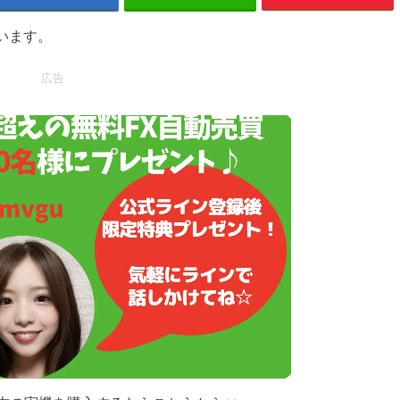
います。
広告