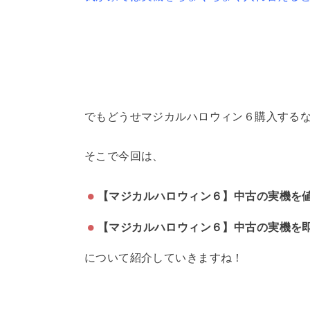
でもどうせマジカルハロウィン６購入する
そこで今回は、
【マジカルハロウィン６】中古の実機を
【マジカルハロウィン６】中古の実機を
について紹介していきますね！