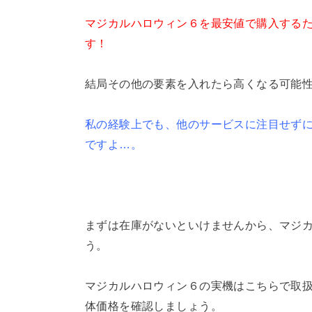
マジカルハロウィン６を最安値で購入する
す！
結局その他の要素を入れたら高くなる可能
私の経験上でも、他のサービスに注目せず
ですよ…。
まずは在庫がないといけませんから、マジ
う。
マジカルハロウィン６の実機はこちらで取
体価格を確認しましょう。