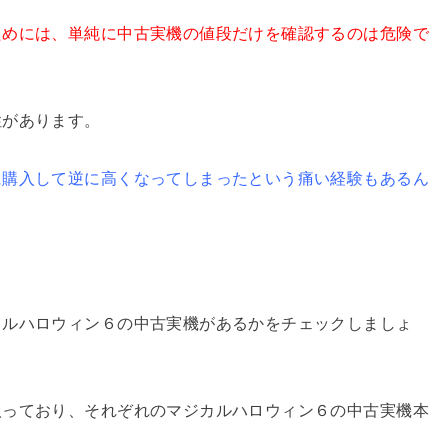
ためには、単純に中古実機の値段だけを確認するのは危険で
性があります。
に購入して逆に高くなってしまったという痛い経験もあるん
カルハロウィン６の中古実機があるかをチェックしましょ
扱っており、それぞれのマジカルハロウィン６の中古実機本