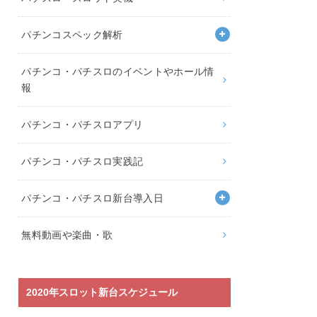
パチンコスペック解析
パチンコ・パチスロのイベントやホール情
報
パチンコ・パチスロアプリ
パチンコ・パチスロ実践記
パチンコ・パチスロ新台導入日
無料動画や楽曲・歌
2020年スロット新台スケジュール