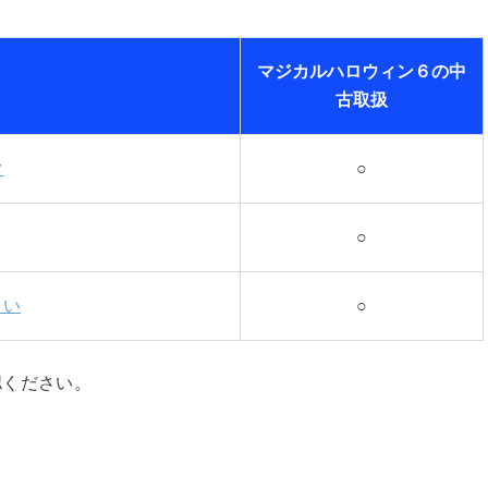
マジカルハロウィン６の中
古取扱
ク
○
○
ょい
○
認ください。