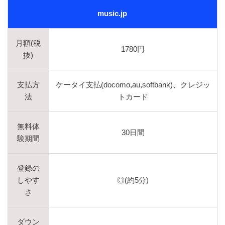
music.jp
月額(税
1780円
抜)
支払方
ケータイ支払(docomo,au,softbank)、クレジッ
法
トカード
無料体
30日間
験期間
登録の
しやす
◎(約5分)
さ
ダウン