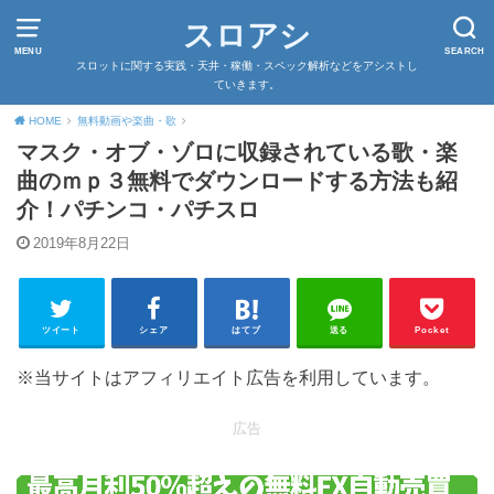
スロアシ
MENU
SEARCH
スロットに関する実践・天井・稼働・スペック解析などをアシストし
ていきます。
HOME
無料動画や楽曲・歌
マスク・オブ・ゾロに収録されている歌・楽
曲のｍｐ３無料でダウンロードする方法も紹
介！パチンコ・パチスロ
2019年8月22日
ツイート
シェア
はてブ
送る
Pocket
※当サイトはアフィリエイト広告を利用しています。
広告