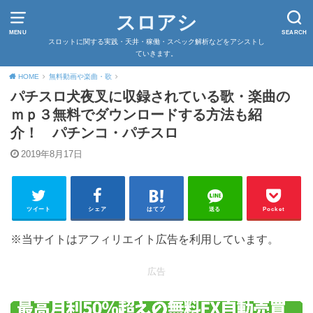
スロアシ
MENU
SEARCH
スロットに関する実践・天井・稼働・スペック解析などをアシストし
ていきます。
HOME
無料動画や楽曲・歌
パチスロ犬夜叉に収録されている歌・楽曲の
ｍｐ３無料でダウンロードする方法も紹
介！ パチンコ・パチスロ
2019年8月17日
ツイート
シェア
はてブ
送る
Pocket
※当サイトはアフィリエイト広告を利用しています。
広告