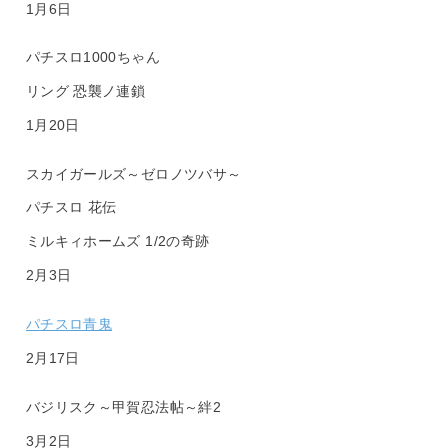
1月6日
パチスロ1000ちゃん
リング 恐襲ノ連鎖
1月20日
スカイガールズ～ゼロノツバサ～
パチスロ 花伝
ミルキィホームズ 1/2の奇跡
2月3日
パチスロ青鬼
2月17日
バジリスク～甲賀忍法帖～絆2
3月2日