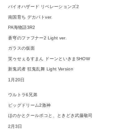
バイオハザード リベレーションズ2
南国育ち デカパトver.
PA海物語3R2
蒼穹のファフナー2 Light ver.
ガラスの仮面
笑ゥせぇるすまん ドーンといきまSHOW
新鬼武者 狂鬼乱舞 Light Version
1月20日
ウルトラ6兄弟
ビッグドリーム2激神
ほのかとクールポコと、ときどき武藤敬司
2月3日