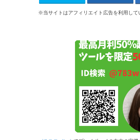
※当サイトはアフィリエイト広告を利用して