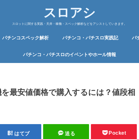
スロアシ
スロットに関する実践・天井・稼働・スペック解析などをアシストしていきます。
パチンコスペック解析
パチンコ・パチスロ実践記
パ
パチンコ・パチスロのイベントやホール情報
機を最安値価格で購入するには？値段相
Pocket
はてブ
送る