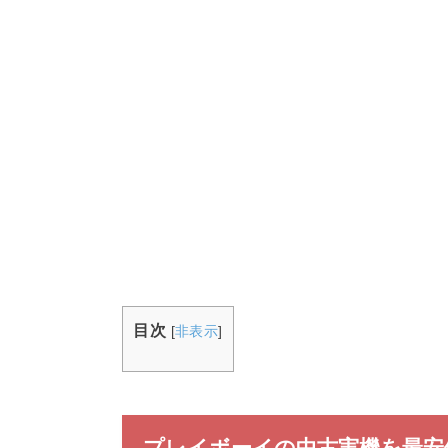
目次
[
非表示
]
プレイボーイの中古実機を最安