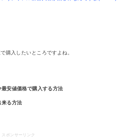
値で購入したいところですよね。
や最安値価格で購入する方法
出来る方法
スポンサーリンク