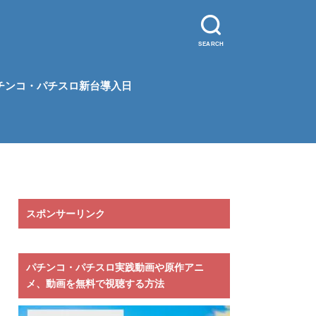
SEARCH
チンコ・パチスロ新台導入日
スポンサーリンク
パチンコ・パチスロ実践動画や原作アニ
メ、動画を無料で視聴する方法