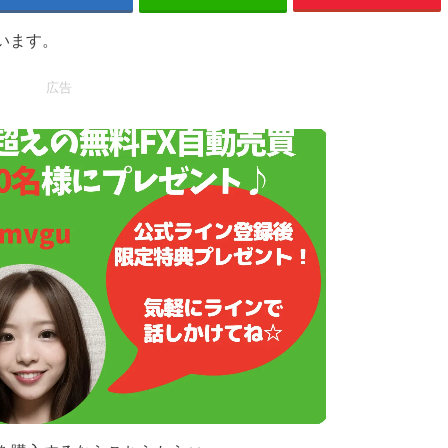
います。
広告