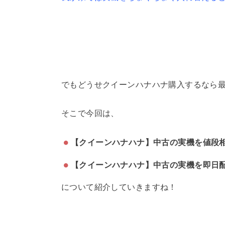
でもどうせクイーンハナハナ購入するなら
そこで今回は、
【クイーンハナハナ】中古の実機を値段
【クイーンハナハナ】中古の実機を即日
について紹介していきますね！