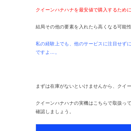
クイーンハナハナを最安値で購入するため
結局その他の要素を入れたら高くなる可能
私の経験上でも、他のサービスに注目せず
ですよ…。
まずは在庫がないといけませんから、クイ
クイーンハナハナの実機はこちらで取扱っ
確認しましょう。