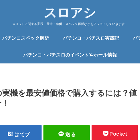
スロアシ
スロットに関する実践・天井・稼働・スペック解析などをアシストしていきます。
パチンコスペック解析
パチンコ・パチスロ実践記
パ
パチンコ・パチスロのイベントやホール情報
の実機を最安値価格で購入するには？値
介！
Pocket
はてブ
送る