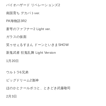
バイオハザード リベレーションズ2
南国育ち デカパトver.
PA海物語3R2
蒼穹のファフナー2 Light ver.
ガラスの仮面
笑ゥせぇるすまん ドーンといきまSHOW
新鬼武者 狂鬼乱舞 Light Version
1月20日
ウルトラ6兄弟
ビッグドリーム2激神
ほのかとクールポコと、ときどき武藤敬司
2月3日