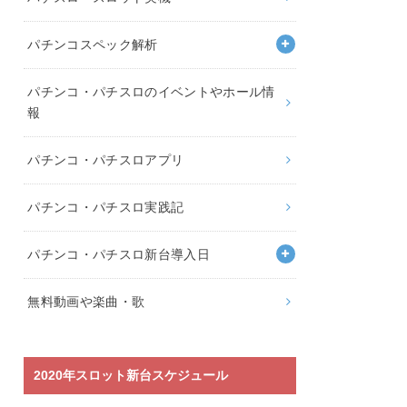
パチンコスペック解析
パチンコ・パチスロのイベントやホール情
報
パチンコ・パチスロアプリ
パチンコ・パチスロ実践記
パチンコ・パチスロ新台導入日
無料動画や楽曲・歌
2020年スロット新台スケジュール