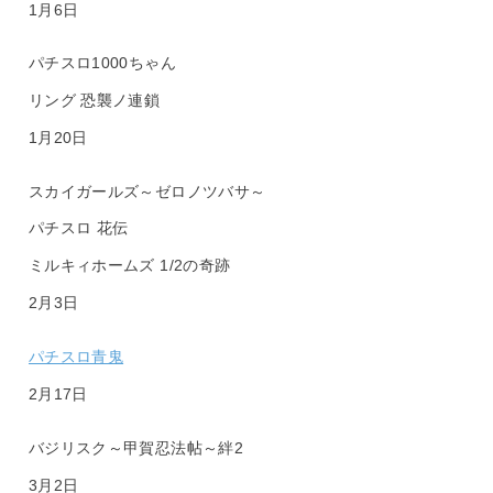
1月6日
パチスロ1000ちゃん
リング 恐襲ノ連鎖
1月20日
スカイガールズ～ゼロノツバサ～
パチスロ 花伝
ミルキィホームズ 1/2の奇跡
2月3日
パチスロ青鬼
2月17日
バジリスク～甲賀忍法帖～絆2
3月2日