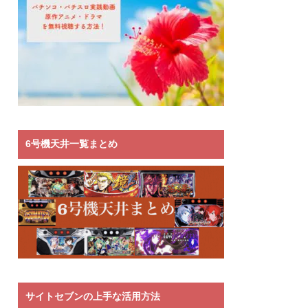
6号機天井一覧まとめ
サイトセブンの上手な活用方法