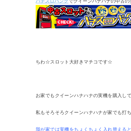
パチスロバンク
でクイーンハナハナの中古の
ちわ☆スロット大好きマチコです☆
お家でもクイーンハナハナの実機を購入し
私もそろそろクイーンハナハナが家でも打
我が家では実機をちょくちょく入れ替えるとい