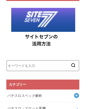
カテゴリー
パチスロスペック解析
パチスロ・スロット実機