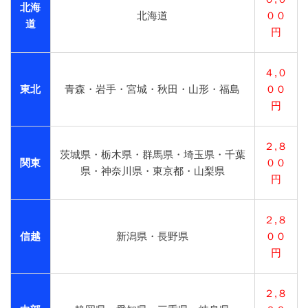
北海
北海道
００
道
円
４,０
東北
青森・岩手・宮城・秋田・山形・福島
００
円
２,８
茨城県・栃木県・群馬県・埼玉県・千葉
関東
００
県・神奈川県・東京都・山梨県
円
２,８
信越
新潟県・長野県
００
円
２,８