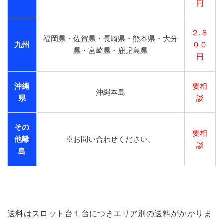
円
２,８
福岡県・佐賀県・長崎県・熊本県・大分
九州
００
県・宮崎県・鹿児島県
円
沖縄
要相
沖縄本島
県
談
その
要相
他離
※お問い合わせください。
談
島
送料はスロット台１台につきエリア別の送料がかかりま