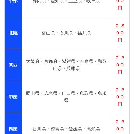
中部
静岡県・愛知県・三重県・岐阜県
００
円
２,８
北陸
富山県・石川県・福井県
００
円
２,５
大阪府・京都府・滋賀県・奈良県・和歌
関西
００
山県・兵庫県
円
２,５
岡山県・広島県・山口県・鳥取県・島根
中国
００
県
円
２,５
四国
香川県・徳島県・愛媛県・高知県
００