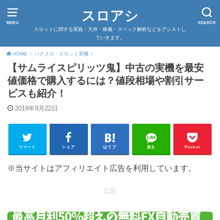
スロアシ
MENU
SEARCH
スロットに関する実践・天井・稼働・スペック解析などをアシストし
ていきます。
HOME
パチスロ・スロット実機
【サムライスピリッツ鬼】中古の実機を最安
値価格で購入するには？値段相場や割引サー
ビスも紹介！
2019年9月22日
ツイート
シェア
はてブ
送る
Pocket
※当サイトはアフィリエイト広告を利用しています。
広告