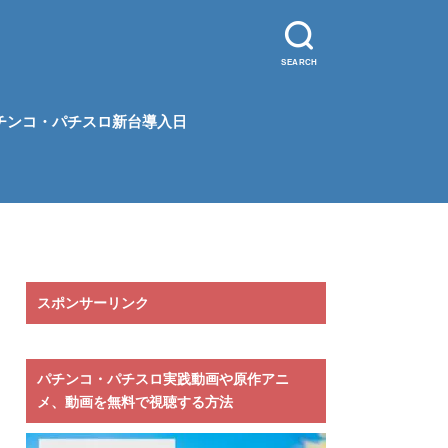
SEARCH
チンコ・パチスロ新台導入日
スポンサーリンク
パチンコ・パチスロ実践動画や原作アニ
メ、動画を無料で視聴する方法