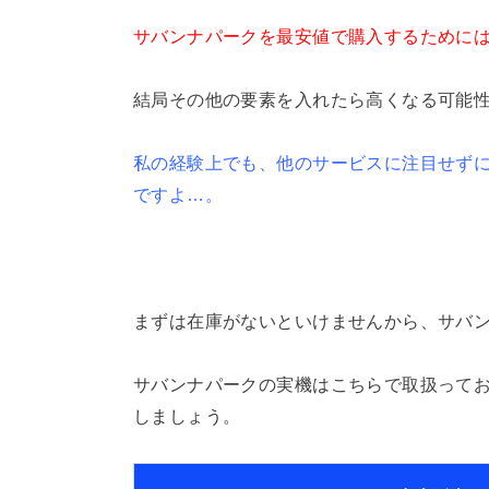
サバンナパークを最安値で購入するために
結局その他の要素を入れたら高くなる可能
私の経験上でも、他のサービスに注目せず
ですよ…。
まずは在庫がないといけませんから、サバ
サバンナパークの実機はこちらで取扱って
しましょう。