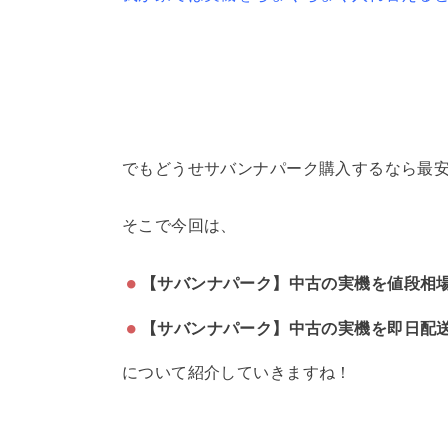
でもどうせサバンナパーク購入するなら最
そこで今回は、
【サバンナパーク】中古の実機を値段相
【サバンナパーク】中古の実機を即日配
について紹介していきますね！