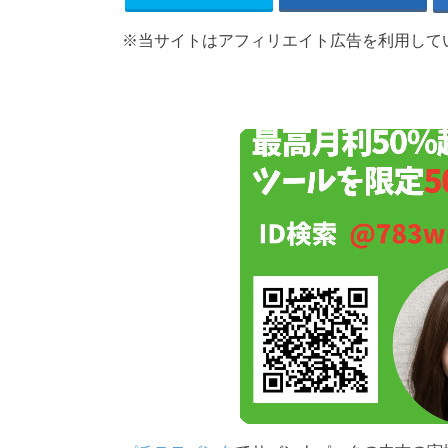
※当サイトはアフィリエイト広告を利用して