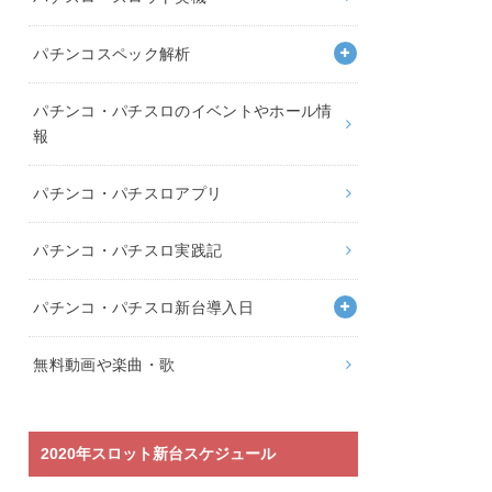
パチンコスペック解析
パチンコ・パチスロのイベントやホール情
報
パチンコ・パチスロアプリ
パチンコ・パチスロ実践記
パチンコ・パチスロ新台導入日
無料動画や楽曲・歌
2020年スロット新台スケジュール