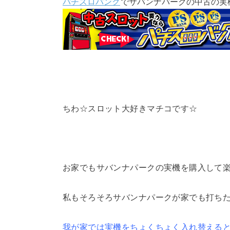
パチスロバンク
でサバンナパークの中古の実
ちわ☆スロット大好きマチコです☆
お家でもサバンナパークの実機を購入して
私もそろそろサバンナパークが家でも打ち
我が家では実機をちょくちょく入れ替えるとい