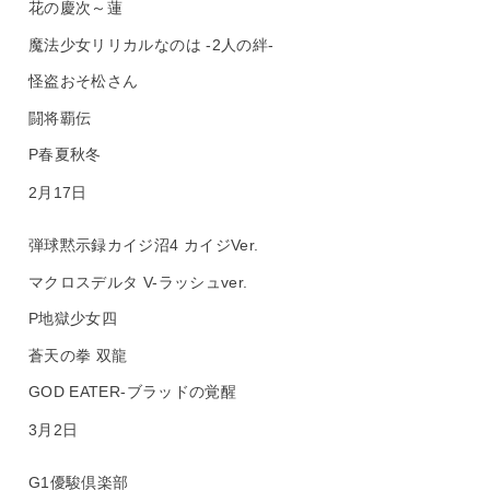
花の慶次～蓮
魔法少女リリカルなのは -2人の絆-
怪盗おそ松さん
闘将覇伝
P春夏秋冬
2月17日
弾球黙示録カイジ沼4 カイジVer.
マクロスデルタ V-ラッシュver.
P地獄少女四
蒼天の拳 双龍
GOD EATER-ブラッドの覚醒
3月2日
G1優駿倶楽部