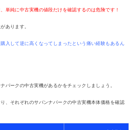
は、単純に中古実機の値段だけを確認するのは危険です！
性があります。
に購入して逆に高くなってしまったという痛い経験もあるん
ンナパークの中古実機があるかをチェックしましょう。
おり、それぞれのサバンナパークの中古実機本体価格を確認