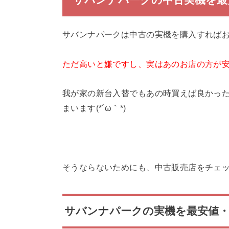
サバンナパークは中古の実機を購入すれば
ただ高いと嫌ですし、実はあのお店の方が
我が家の新台入替でもあの時買えば良かっ
まいます(*´ω｀*)
そうならないためにも、中古販売店をチェ
サバンナパークの実機を最安値