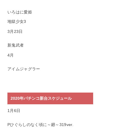
いろはに愛姫
地獄少女3
3月23日
新鬼武者
4月
アイムジャグラー
2020年パチンコ新台スケジュール
1月6日
Pひぐらしのなく頃に～廻～319ver.