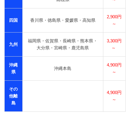
2,900円
四国
香川県・徳島県・愛媛県・高知県
～
福岡県・佐賀県・長崎県・熊本県・
3,300円
九州
大分県・宮崎県・鹿児島県
～
沖縄
4,900円
沖縄本島
県
～
その
4,900円
他離
～
島