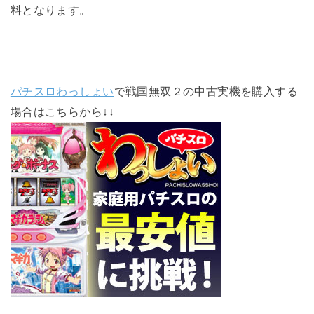
料となります。
パチスロわっしょい
で戦国無双２の中古実機を購入する
場合はこちらから↓↓