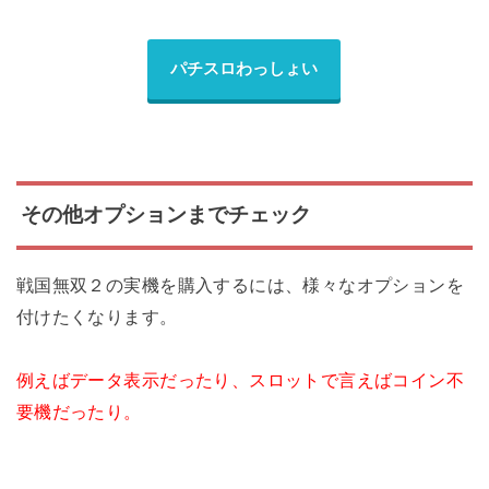
パチスロわっしょい
その他オプションまでチェック
戦国無双２の実機を購入するには、様々なオプションを
付けたくなります。
例えばデータ表示だったり、スロットで言えばコイン不
要機だったり。