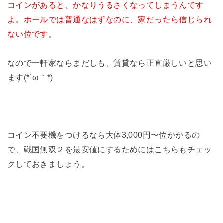
コインがあると、かなりうるさくなってしまうんです
よ。ホールでは普通なはずなのに、家だったら信じられ
ない位です。
なので一軒家ならまだしも、賃貸なら正直厳しいと思い
ます(*´ω｀*)
コイン不要機をつけるなら大体3,000円〜位かかるの
で、戦国無双２を最安値にするためにはこちらもチェッ
クしておきましょう。