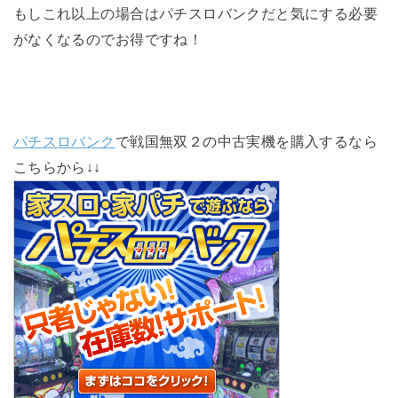
もしこれ以上の場合はパチスロバンクだと気にする必要
がなくなるのでお得ですね！
パチスロバンク
で戦国無双２の中古実機を購入するなら
こちらから↓↓