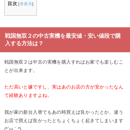
目次
[
非表示
]
戦国無双２の中古実機を最安値・安い値段で購
入する方法は？
戦国無双２は中古の実機を購入すればお家でも楽しむこ
とが出来ます。
ただ高いと嫌ですし、実はあのお店の方が安かったなん
て経験ありますよね。
我が家の新台入替でもあの時買えば良かったとか、違う
お店で買えば良かったとちょくちょく起きてしまいます
(*´ω｀*)