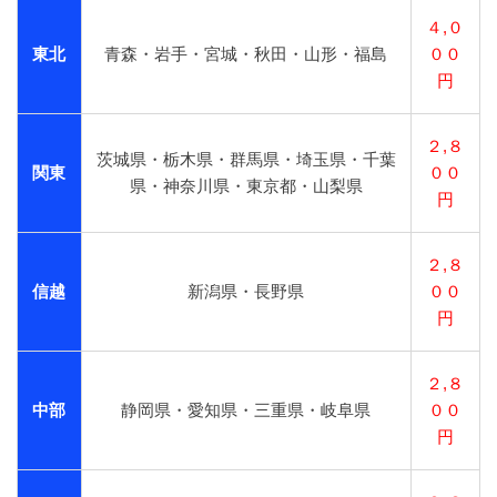
４,０
東北
青森・岩手・宮城・秋田・山形・福島
００
円
２,８
茨城県・栃木県・群馬県・埼玉県・千葉
関東
００
県・神奈川県・東京都・山梨県
円
２,８
信越
新潟県・長野県
００
円
２,８
中部
静岡県・愛知県・三重県・岐阜県
００
円