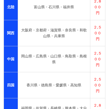
２,８
北陸
富山県・石川県・福井県
００
円
２,５
大阪府・京都府・滋賀県・奈良県・和歌
関西
００
山県・兵庫県
円
２,５
岡山県・広島県・山口県・鳥取県・島根
中国
００
県
円
２,５
四国
香川県・徳島県・愛媛県・高知県
００
円
２,８
福岡県・佐賀県・長崎県・熊本県・大分