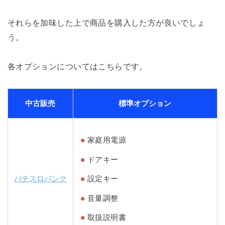
それらを加味した上で商品を購入した方が良いでしょ
う。
各オプションについてはこちらです。
中古販売
標準オプション
家庭用電源
ドアキー
パチスロバンク
設定キー
音量調整
取扱説明書