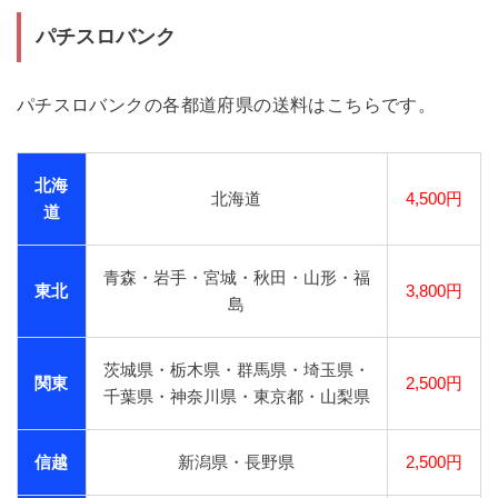
パチスロバンク
パチスロバンクの各都道府県の送料はこちらです。
北海
北海道
4,500円
道
青森・岩手・宮城・秋田・山形・福
東北
3,800円
島
茨城県・栃木県・群馬県・埼玉県・
関東
2,500円
千葉県・神奈川県・東京都・山梨県
信越
新潟県・長野県
2,500円