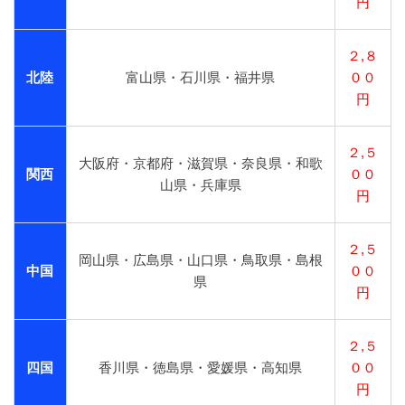
円
２,８
北陸
富山県・石川県・福井県
００
円
２,５
大阪府・京都府・滋賀県・奈良県・和歌
関西
００
山県・兵庫県
円
２,５
岡山県・広島県・山口県・鳥取県・島根
中国
００
県
円
２,５
四国
香川県・徳島県・愛媛県・高知県
００
円