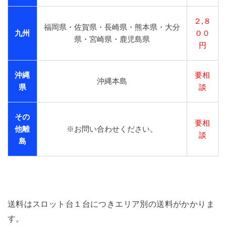
２,８
福岡県・佐賀県・長崎県・熊本県・大分
九州
００
県・宮崎県・鹿児島県
円
沖縄
要相
沖縄本島
県
談
その
要相
他離
※お問い合わせください。
談
島
送料はスロット台１台につきエリア別の送料がかかりま
す。