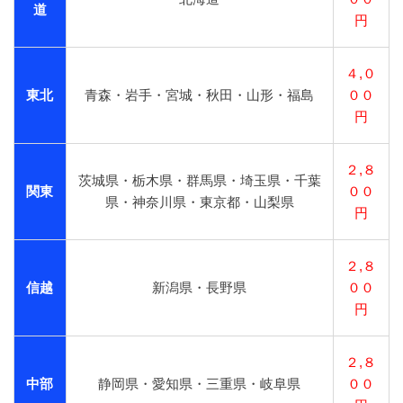
道
円
４,０
東北
青森・岩手・宮城・秋田・山形・福島
００
円
２,８
茨城県・栃木県・群馬県・埼玉県・千葉
関東
００
県・神奈川県・東京都・山梨県
円
２,８
信越
新潟県・長野県
００
円
２,８
中部
静岡県・愛知県・三重県・岐阜県
００