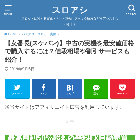
スロアシ
MENU
SEARCH
スロットに関する実践・天井・稼働・スペック解析などをアシストし
ていきます。
HOME
パチスロ・スロット実機
【女番長(スケバン)】中古の実機を最安値価格
で購入するには？値段相場や割引サービスも
紹介！
2019年9月6日
ツイート
シェア
はてブ
送る
Pocket
※当サイトはアフィリエイト広告を利用しています。
広告