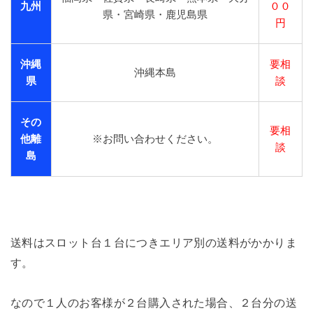
九州
００
県・宮崎県・鹿児島県
円
沖縄
要相
沖縄本島
県
談
その
要相
他離
※お問い合わせください。
談
島
送料はスロット台１台につきエリア別の送料がかかりま
す。
なので１人のお客様が２台購入された場合、２台分の送