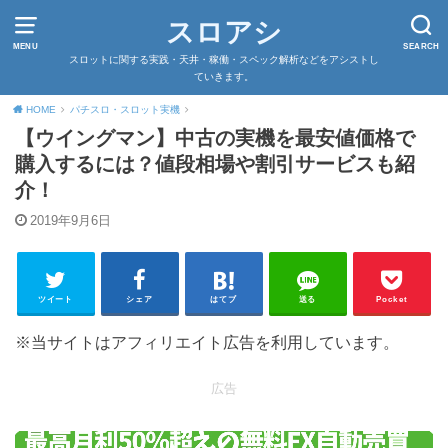
スロアシ
MENU
SEARCH
スロットに関する実践・天井・稼働・スペック解析などをアシストし
ていきます。
HOME
パチスロ・スロット実機
【ウイングマン】中古の実機を最安値価格で
購入するには？値段相場や割引サービスも紹
介！
2019年9月6日
ツイート
シェア
はてブ
送る
Pocket
※当サイトはアフィリエイト広告を利用しています。
広告