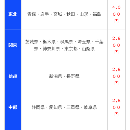
４,０
東北
青森・岩手・宮城・秋田・山形・福島
００
円
２,８
茨城県・栃木県・群馬県・埼玉県・千葉
関東
００
県・神奈川県・東京都・山梨県
円
２,８
信越
新潟県・長野県
００
円
２,８
中部
静岡県・愛知県・三重県・岐阜県
００
円