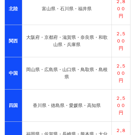
２,８
北陸
富山県・石川県・福井県
００
円
２,５
大阪府・京都府・滋賀県・奈良県・和歌
関西
００
山県・兵庫県
円
２,５
岡山県・広島県・山口県・鳥取県・島根
中国
００
県
円
２,５
四国
香川県・徳島県・愛媛県・高知県
００
円
２,８
福岡県・佐賀県・長崎県・熊本県・大分