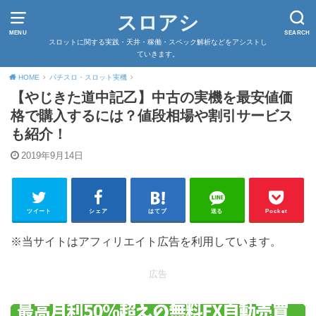
スロアシ
MENU
SEARCH
スロットに関する実践・天井・稼働・スペック解析などをアシストし
ていきます。
HOME
パチスロ・スロット実機
【やじきた道中記乙】中古の実機を最安値価
格で購入するには？値段相場や割引サービス
も紹介！
2019年9月14日
ツイート
シェア
はてブ
送る
Pocket
※当サイトはアフィリエイト広告を利用しています。
広告