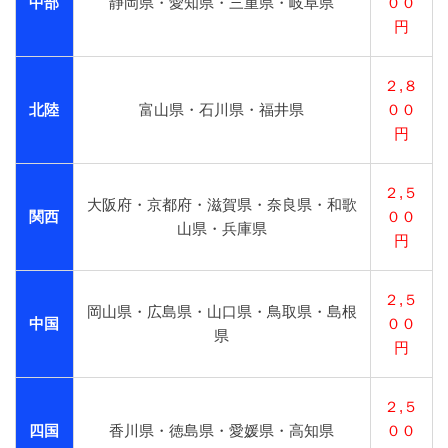
中部
静岡県・愛知県・三重県・岐阜県
００
円
２,８
北陸
富山県・石川県・福井県
００
円
２,５
大阪府・京都府・滋賀県・奈良県・和歌
関西
００
山県・兵庫県
円
２,５
岡山県・広島県・山口県・鳥取県・島根
中国
００
県
円
２,５
四国
香川県・徳島県・愛媛県・高知県
００