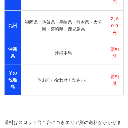
円
２,８
福岡県・佐賀県・長崎県・熊本県・大分
九州
００
県・宮崎県・鹿児島県
円
沖縄
要相
沖縄本島
県
談
その
要相
他離
※お問い合わせください。
談
島
送料はスロット台１台につきエリア別の送料がかかりま