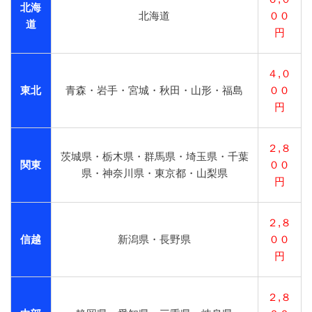
北海
北海道
００
道
円
４,０
東北
青森・岩手・宮城・秋田・山形・福島
００
円
２,８
茨城県・栃木県・群馬県・埼玉県・千葉
関東
００
県・神奈川県・東京都・山梨県
円
２,８
信越
新潟県・長野県
００
円
２,８