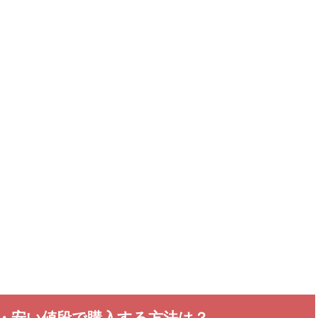
・安い値段で購入する方法は？