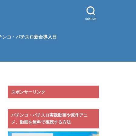
SEARCH
チンコ・パチスロ新台導入日
スポンサーリンク
パチンコ・パチスロ実践動画や原作アニ
メ、動画を無料で視聴する方法