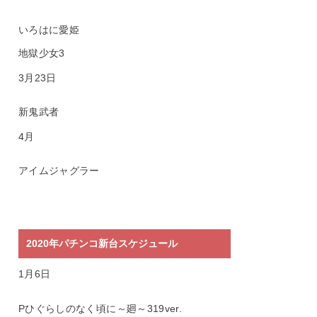
いろはに愛姫
地獄少女3
3月23日
新鬼武者
4月
アイムジャグラー
2020年パチンコ新台スケジュール
1月6日
Pひぐらしのなく頃に～廻～319ver.