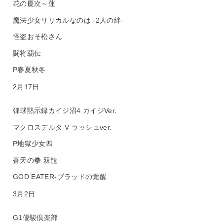
花の慶次～蓮
魔法少女リリカルなのは -2人の絆-
怪盗おそ松さん
闘将覇伝
P春夏秋冬
2月17日
弾球黙示録カイジ沼4 カイジVer.
マクロスデルタ V-ラッシュver.
P地獄少女四
蒼天の拳 双龍
GOD EATER-ブラッドの覚醒
3月2日
G1優駿倶楽部