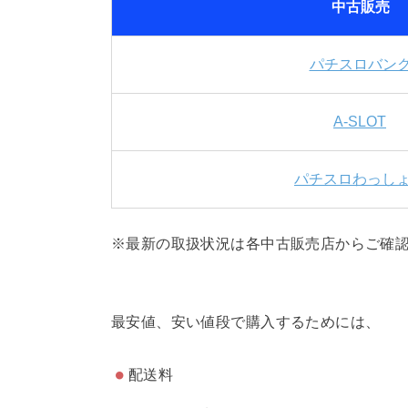
中古販売
パチスロバン
A-SLOT
パチスロわっし
※最新の取扱状況は各中古販売店からご確
最安値、安い値段で購入するためには、
配送料