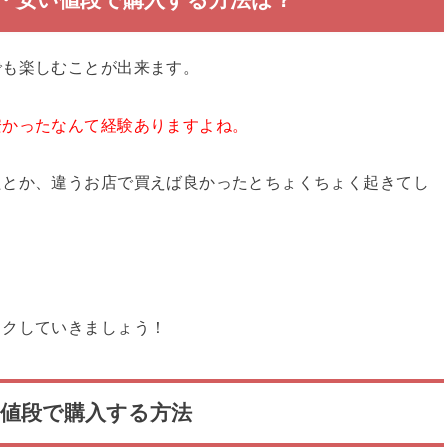
でも楽しむことが出来ます。
安かったなんて経験ありますよね。
たとか、違うお店で買えば良かったとちょくちょく起きてし
ックしていきましょう！
値段で購入する方法