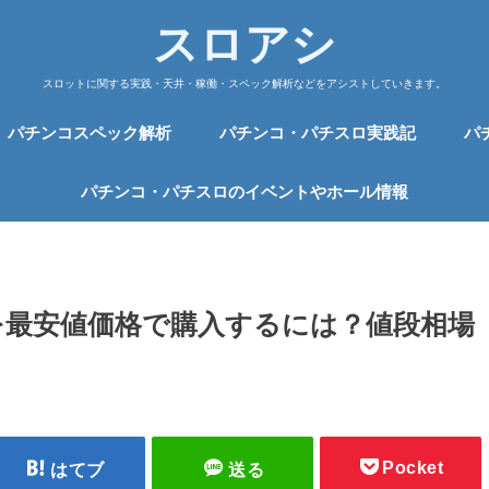
スロアシ
スロットに関する実践・天井・稼働・スペック解析などをアシストしていきます。
パチンコスペック解析
パチンコ・パチスロ実践記
パ
パチンコ・パチスロのイベントやホール情報
を最安値価格で購入するには？値段相場
Pocket
はてブ
送る