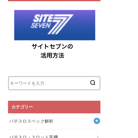
カテゴリー
パチスロスペック解析
パチスロ・スロット実機