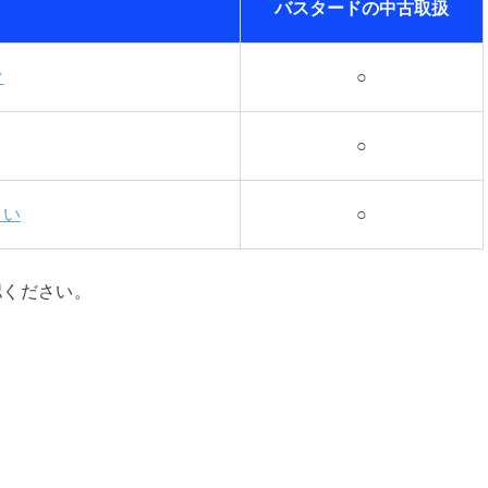
バスタードの中古取扱
ク
○
○
ょい
○
認ください。