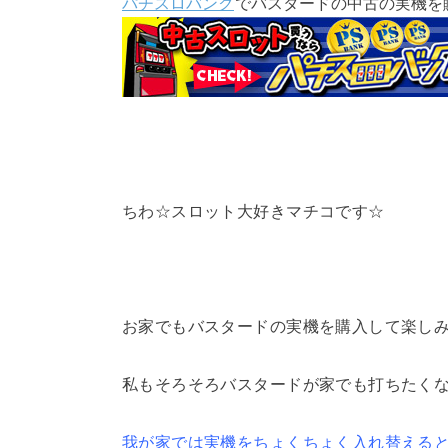
パチスロバンク
でバスタードの中古の実機を
ちわ☆スロット大好きマチコです☆
お家でもバスタードの実機を購入して楽し
私もそろそろバスタードが家でも打ちたく
我が家では実機をちょくちょく入れ替えるとい