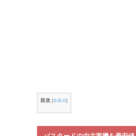
目次
[
非表示
]
バスタードの中古実機を最安値