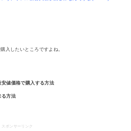
で購入したいところですよね。
最安値価格で購入する方法
来る方法
スポンサーリンク