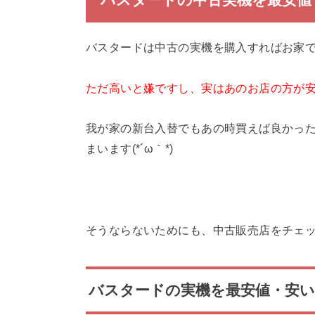
バスタードは中古の実機を購入すればお家
ただ高いと嫌ですし、実はあのお店の方が
我が家の新台入替でもあの時買えば良かっ
まいます(*´ω｀*)
そうならないためにも、中古販売店をチェ
バスタードの実機を最安値・安い