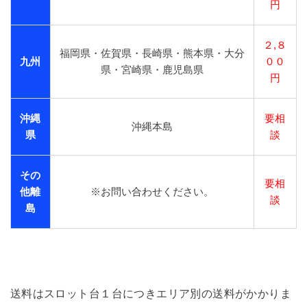
円
２,８
福岡県・佐賀県・長崎県・熊本県・大分
九州
００
県・宮崎県・鹿児島県
円
沖縄
要相
沖縄本島
県
談
その
要相
他離
※お問い合わせください。
談
島
送料はスロット台１台につきエリア別の送料がかかりま