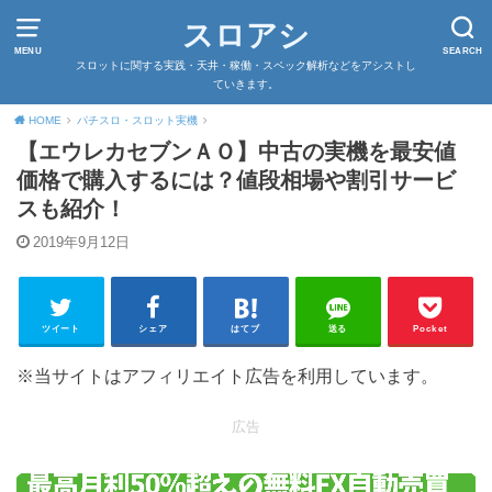
スロアシ
MENU
SEARCH
スロットに関する実践・天井・稼働・スペック解析などをアシストし
ていきます。
HOME
パチスロ・スロット実機
【エウレカセブンＡＯ】中古の実機を最安値
価格で購入するには？値段相場や割引サービ
スも紹介！
2019年9月12日
ツイート
シェア
はてブ
送る
Pocket
※当サイトはアフィリエイト広告を利用しています。
広告