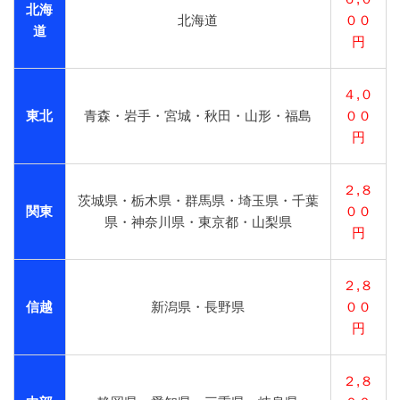
北海
北海道
００
道
円
４,０
東北
青森・岩手・宮城・秋田・山形・福島
００
円
２,８
茨城県・栃木県・群馬県・埼玉県・千葉
関東
００
県・神奈川県・東京都・山梨県
円
２,８
信越
新潟県・長野県
００
円
２,８