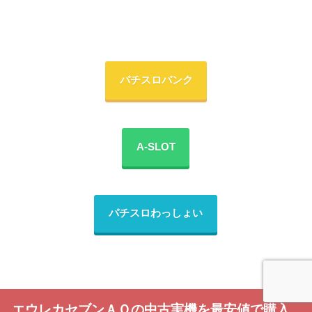
パチスロバンク
A-SLOT
パチスロわっしょい
エウレカセブンＡＯの中古実機を最安値で購入