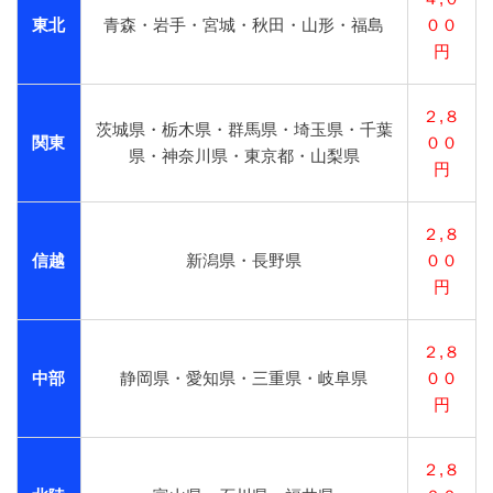
東北
青森・岩手・宮城・秋田・山形・福島
００
円
２,８
茨城県・栃木県・群馬県・埼玉県・千葉
関東
００
県・神奈川県・東京都・山梨県
円
２,８
信越
新潟県・長野県
００
円
２,８
中部
静岡県・愛知県・三重県・岐阜県
００
円
２,８