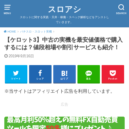
スロアシ
MENU
SEARCH
スロットに関する実践・天井・稼働・スペック解析などをアシストし
ていきます。
HOME
パチスロ・スロット実機
【ケロット3】中古の実機を最安値価格で購入
するには？値段相場や割引サービスも紹介！
2019年9月16日
ツイート
シェア
はてブ
送る
Pocket
※当サイトはアフィリエイト広告を利用しています。
広告