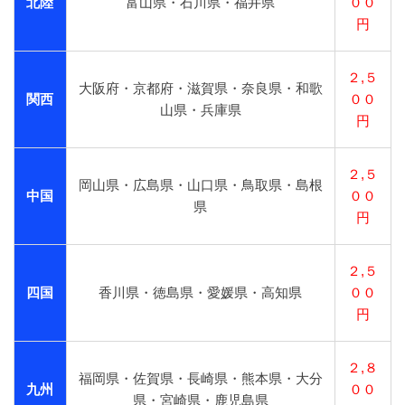
北陸
富山県・石川県・福井県
００
円
２,５
大阪府・京都府・滋賀県・奈良県・和歌
関西
００
山県・兵庫県
円
２,５
岡山県・広島県・山口県・鳥取県・島根
中国
００
県
円
２,５
四国
香川県・徳島県・愛媛県・高知県
００
円
２,８
福岡県・佐賀県・長崎県・熊本県・大分
九州
００
県・宮崎県・鹿児島県