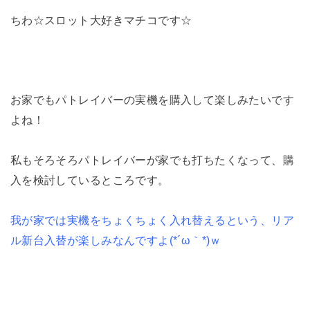
ちわ☆スロット大好きマチコです☆
お家でもパトレイバーの実機を購入して楽しみたいです
よね！
私もそろそろパトレイバーが家でも打ちたくなって、購
入を検討しているところです。
我が家では実機をちょくちょく入れ替えるという、リア
ル新台入替が楽しみなんですよ(*´ω｀*)ｗ