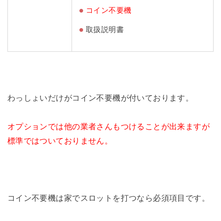
コイン不要機
取扱説明書
わっしょいだけがコイン不要機が付いております。
オプションでは他の業者さんもつけることが出来ますが
標準ではついておりません。
コイン不要機は家でスロットを打つなら必須項目です。