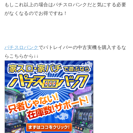
もしこれ以上の場合はパチスロバンクだと気にする必要
がなくなるのでお得ですね！
パチスロバンク
でパトレイバーの中古実機を購入するな
らこちらから↓↓