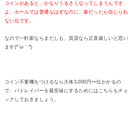
コインがあると、かなりうるさくなってしまうんです
よ。ホールでは普通なはずなのに、家だったら信じられ
ない位です。
なので一軒家ならまだしも、賃貸なら正直厳しいと思い
ます(*´ω｀*)
コイン不要機をつけるなら大体3,000円〜位かかるの
で、パトレイバーを最安値にするためにはこちらもチェ
ックしておきましょう。