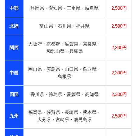
中部
静岡県・愛知県・三重県・岐阜県
2,500円
北陸
富山県・石川県・福井県
2,500円
大阪府・京都府・滋賀県・奈良県・
関西
2,300円
和歌山県・兵庫県
岡山県・広島県・山口県・鳥取県・
中国
2,300円
島根県
四国
香川県・徳島県・愛媛県・高知県
2,300円
福岡県・佐賀県・長崎県・熊本県・
九州
2,500円
大分県・宮崎県・鹿児島県