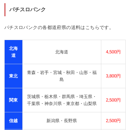
パチスロバンク
パチスロバンクの各都道府県の送料はこちらです。
北海
北海道
4,500円
道
青森・岩手・宮城・秋田・山形・福
東北
3,800円
島
茨城県・栃木県・群馬県・埼玉県・
関東
2,500円
千葉県・神奈川県・東京都・山梨県
信越
新潟県・長野県
2,500円