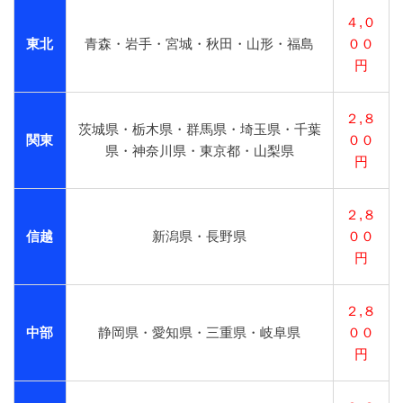
４,０
東北
青森・岩手・宮城・秋田・山形・福島
００
円
２,８
茨城県・栃木県・群馬県・埼玉県・千葉
関東
００
県・神奈川県・東京都・山梨県
円
２,８
信越
新潟県・長野県
００
円
２,８
中部
静岡県・愛知県・三重県・岐阜県
００
円