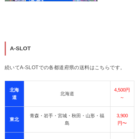
A-SLOT
続いてA-SLOTでの各都道府県の送料はこちらです。
北海
4,500円
北海道
道
～
青森・岩手・宮城・秋田・山形・福
3,900
東北
島
円〜