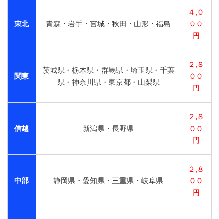
４,０
東北
青森・岩手・宮城・秋田・山形・福島
００
円
２,８
茨城県・栃木県・群馬県・埼玉県・千葉
関東
００
県・神奈川県・東京都・山梨県
円
２,８
信越
新潟県・長野県
００
円
２,８
中部
静岡県・愛知県・三重県・岐阜県
００
円