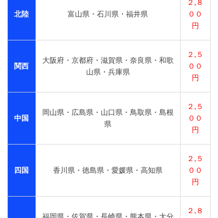
２,８
北陸
富山県・石川県・福井県
００
円
２,５
大阪府・京都府・滋賀県・奈良県・和歌
関西
００
山県・兵庫県
円
２,５
岡山県・広島県・山口県・鳥取県・島根
中国
００
県
円
２,５
四国
香川県・徳島県・愛媛県・高知県
００
円
２,８
福岡県・佐賀県・長崎県・熊本県・大分