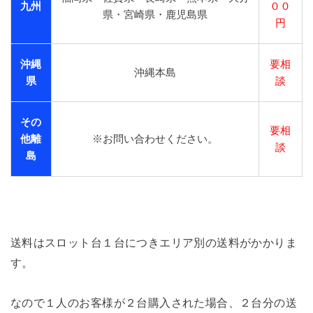
九州
００
県・宮崎県・鹿児島県
円
沖縄
要相
沖縄本島
県
談
その
要相
他離
※お問い合わせください。
談
島
送料はスロット台１台につきエリア別の送料がかかりま
す。
なので１人のお客様が２台購入された場合、２台分の送