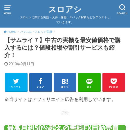
スロアシ
MENU
SEARCH
スロットに関する実践・天井・稼働・スペック解析などをアシストし
ていきます。
HOME
パチスロ・スロット実機
【サムライ７】中古の実機を最安値価格で購
入するには？値段相場や割引サービスも紹
介！
2019年9月11日
ツイート
シェア
はてブ
送る
Pocket
※当サイトはアフィリエイト広告を利用しています。
広告