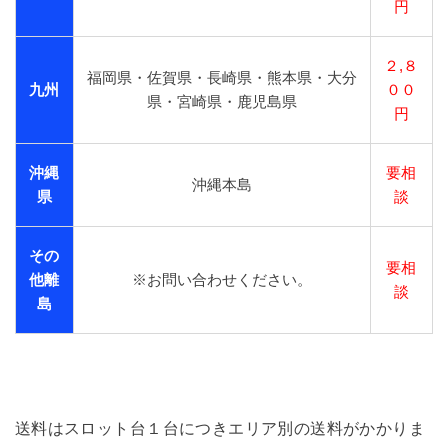
円
２,８
福岡県・佐賀県・長崎県・熊本県・大分
九州
００
県・宮崎県・鹿児島県
円
沖縄
要相
沖縄本島
県
談
その
要相
他離
※お問い合わせください。
談
島
送料はスロット台１台につきエリア別の送料がかかりま