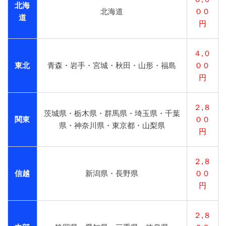
北海
北海道
００
道
円
４,０
東北
青森・岩手・宮城・秋田・山形・福島
００
円
２,８
茨城県・栃木県・群馬県・埼玉県・千葉
関東
００
県・神奈川県・東京都・山梨県
円
２,８
信越
新潟県・長野県
００
円
２,８