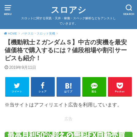
スロアシ
MENU
SEARCH
スロットに関する実践・天井・稼働・スペック解析などをアシストし
ていきます。
HOME
パチスロ・スロット実機
【機動戦士ＺガンダムＳ】中古の実機を最安
値価格で購入するには？値段相場や割引サー
ビスも紹介！
2019年9月11日
ツイート
シェア
はてブ
送る
Pocket
※当サイトはアフィリエイト広告を利用しています。
広告