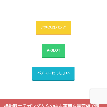
パチスロバンク
A-SLOT
パチスロわっしょい
機動戦士ＺガンダムＳの中古実機を最安値で購