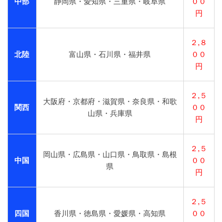
中部
静岡県・愛知県・三重県・岐阜県
００
円
２,８
北陸
富山県・石川県・福井県
００
円
２,５
大阪府・京都府・滋賀県・奈良県・和歌
関西
００
山県・兵庫県
円
２,５
岡山県・広島県・山口県・鳥取県・島根
中国
００
県
円
２,５
四国
香川県・徳島県・愛媛県・高知県
００